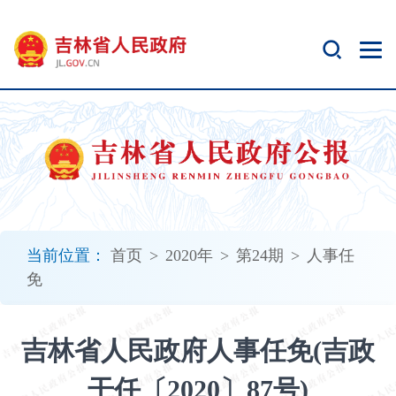
新
窗
口
打
开
无
障
碍
说
明
页
面,
当前位置：
首页
>
2020年
>
第24期
>
人事任
按
免
Alt
加
波
吉林省人民政府人事任免(吉政
浪
键
干任〔2020〕87号)
打