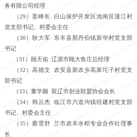
务有限公司经理
（
29
）姜峰长
白山保护开发区池南区漫江村
党支部书记、村委会主任
（
30
）耿大军
东丰县那丹伯镇新华村党支部
书记
（
31
）顾天佑
辽源市顾大鱼庄总经理
（
32
）高德文
农安县新农乡高家坨子村党支
部书记
（
33
）董学颖
双辽市创业联盟协会会长
（
34
）韩云杰
临江市六道沟镇经建村党支部
书记、村委会主任
（
35
）蔡雪舒
兰市农丰水稻专业合作社理事
长