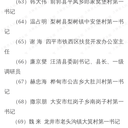
（
63
）韩大伟
前郭县平凤乡郎家窝堡村第一
书记
（
64
）温占明
梨树县梨树镇中安堡村第一书
记
（
65
）谢
海
四平市铁西区扶贫开发办公室主
任
（
66
）廉京燮
汪清县委副书记、县长、一级
调研员
（
67
）赫忠海
桦甸市公吉乡大肚川村第一书
记
（
68
）撒宗朋
大安市红岗子乡南岗子村第一
书记
（
69
）魏
来
龙井市老头沟镇大箕村第一书记