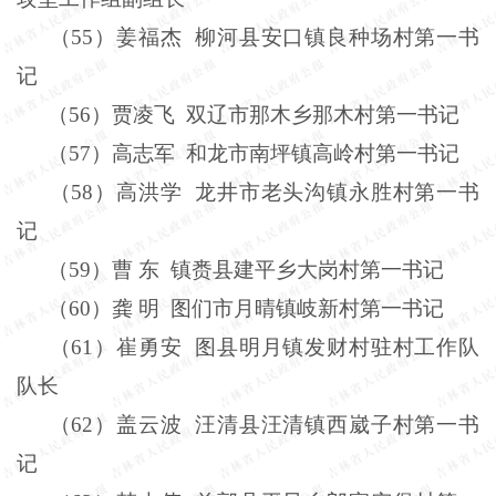
（
55
）姜福杰
柳河县安口镇良种场村第一书
记
（
56
）贾凌飞
双辽市那木乡那木村第一书记
（
57
）高志军
和龙市南坪镇高岭村第一书记
（
58
）高洪学
龙井市老头沟镇永胜村第一书
记
（
59
）曹
东
镇赉县建平乡大岗村第一书记
（
60
）龚
明
图们市月晴镇岐新村第一书记
（
61
）崔勇安
图县明月镇发财村驻村工作队
队长
（
62
）盖云波
汪清县汪清镇西崴子村第一书
记