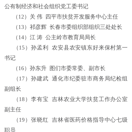
公有制经济和社会组织党工委书记
（
12
）关
伟
四平市扶贫开发服务中心主任
（
13
）祁彦辉
长春市委组织部组织三处处长
（
14
）江
涛
公主岭市教育局局长
（
15
）孙孟利
农安县农安镇东好来保村第一
书记
（
16
）孙东升
图们市委常委、副市长
（
17
）孙建武
通化市纪委驻市商务局纪检组
副组长
（
18
）李有宝
吉林农业大学扶贫工作办公室
副主任
（
19
）张晓红
吉林省医药价格指导中心七级
职员