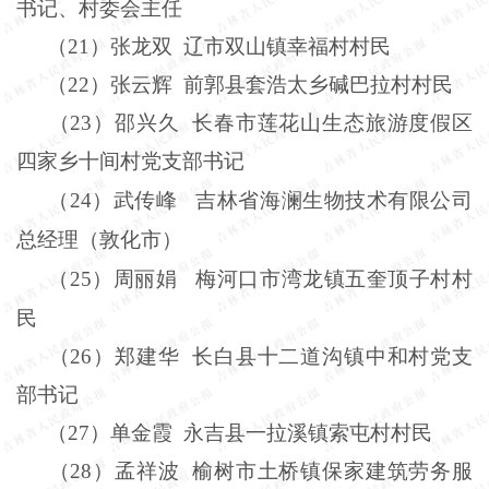
书记、村委会主任
（
21
）张龙双
辽市双山镇幸福村村民
（
22
）张云辉
前郭县套浩太乡碱巴拉村村民
（
23
）邵兴久
长春市莲花山生态旅游度假区
四家乡十间村党支部书记
（
24
）武传峰 吉林省海澜生物技术有限公司
总经理（敦化市）
（
25
）周丽娟 梅河口市湾龙镇五奎顶子村村
民
（
26
）郑建华
长白县十二道沟镇中和村党支
部书记
（
27
）单金霞
永吉县一拉溪镇索屯村村民
（
28
）孟祥波
榆树市土桥镇保家建筑劳务服