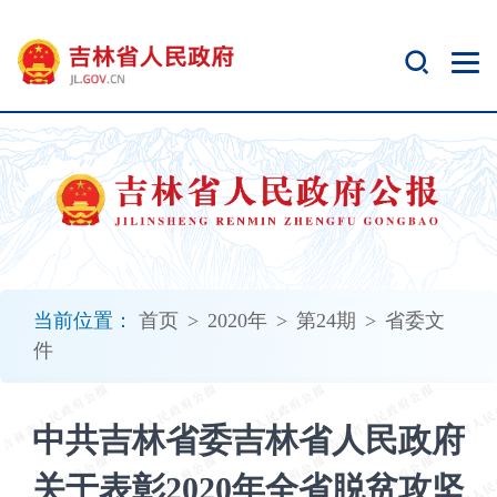
新
窗
口
打
开
无
障
碍
说
明
页
面,
当前位置：
首页
>
2020年
>
第24期
>
省委文
按
件
Alt
加
波
中共吉林省委吉林省人民政府
浪
键
关于表彰2020年全省脱贫攻坚
打