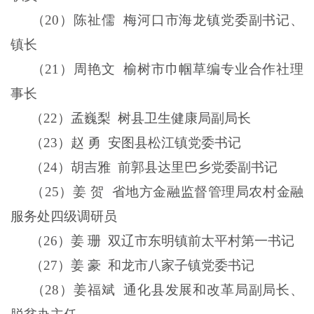
（
20
）陈祉儒
梅河口市海龙镇党委副书记、
镇长
（
21
）周艳文
榆树市巾帼草编专业合作社理
事长
（
22
）孟巍梨
树县卫生健康局副局长
（
23
）赵
勇
安图县松江镇党委书记
（
24
）胡吉雅
前郭县达里巴乡党委副书记
（
25
）姜
贺
省地方金融监督管理局农村金融
服务处四级调研员
（
26
）姜
珊
双辽市东明镇前太平村第一书记
（
27
）姜
豪
和龙市八家子镇党委书记
（
28
）姜福斌
通化县发展和改革局副局长、