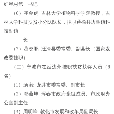
红星村第一书记
（
6
）崔金虎
吉林大学植物科学学院教授，吉
林大学科技扶贫小分队队长，挂职通榆县边昭镇科
技副镇
长
（
7
）葛晓鹏
汪清县委常委、副县长（国家发
改委挂职）
（二）宁波市在延边州挂职扶贫获奖人员（
8
名）
（
1
）汤
毅
龙井市委常委、副市长
（
2
）邬燕坤
珲春市政府党组成员、市政府办
公室副主任
（
3
）周明峰
敦化市发展和改革局副局长