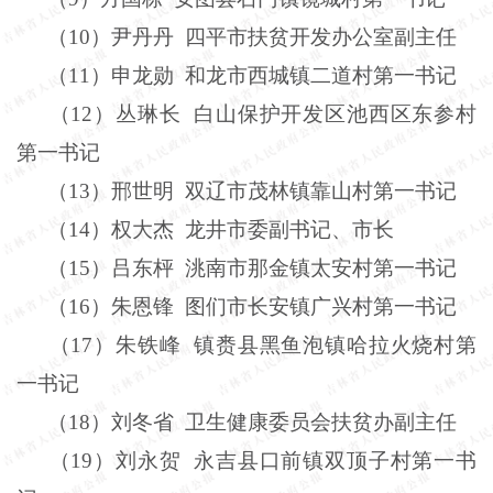
（
10
）尹丹丹
四平市扶贫开发办公室副主任
（
11
）申龙勋
和龙市西城镇二道村第一书记
（
12
）丛琳长
白山保护开发区池西区东参村
第一书记
（
13
）邢世明
双辽市茂林镇靠山村第一书记
（
14
）权大杰
龙井市委副书记、市长
（
15
）吕东枰
洮南市那金镇太安村第一书记
（
16
）朱恩锋
图们市长安镇广兴村第一书记
（
17
）朱铁峰
镇赉县黑鱼泡镇哈拉火烧村第
一书记
（
18
）刘冬省
卫生健康委员会扶贫办副主任
（
19
）刘永贺
永吉县口前镇双顶子村第一书