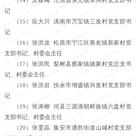
（
14
）吴春梅
汪清县东光镇东兴村党支部书
记
（
15
）应大川
洮南市万宝镇三发村党支部书
记
（
16
）张洪波
松原市宁江区善友镇新家村党
支部书记、村委会主任
（
17
）张洪民
梨树县蔡家镇姚家村党总支书
记、村委会主任
（
18
）张洪岩
扶余市增盛镇兴发村党支部书
记
（
19
）张涛柳
河县三源浦朝鲜族镇六盘村党
支部书记、村委会主任
（
20
）张雯晶
集安市通胜街道山城村党支部