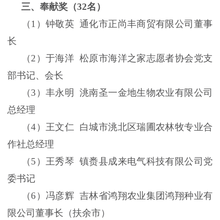
三、奉献奖（
32
名）
（
1
）钟敬英
通化市正尚丰商贸有限公司董事
长
（
2
）于海洋
松原市海洋之家志愿者协会党支
部书记、会长
（
3
）丰永明
洮南圣一金地生物农业有限公司
总经理
（
4
）王文仁
白城市洮北区瑞圃农林牧专业合
作社总经理
（
5
）王秀琴
镇赉县成来电气科技有限公司党
委书记
（
6
）冯彦辉
吉林省鸿翔农业集团鸿翔种业有
限公司董事长（扶余市）