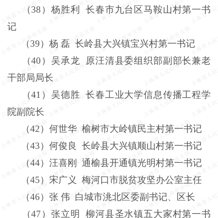
（
38
）杨胜利
长春市九台区马鞍山村第一书
记
（
39
）杨
磊
长岭县大兴镇宝兴村第一书记
（
40
）
吴承龙
原汪清县委组织部副部长兼老
干部局局长
（
41
）吴德胜
长春工业大学信息传播工程学
院副院长
（
42
）何世华
榆树市大岭镇民主村第一书记
（
43
）何俊良
长岭县大兴镇顺山村第一书记
（
44
）汪喜刚
通榆县开通镇光明村第一书记
（
45
）宋广义
梅河口市脱贫攻坚办公室主任
（
46
）张
伟
白城市洮北区委副书记、区长
（
47
）张立明
柳河县圣水镇五大家村第一书