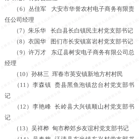
（
6
）丛佳军
大安市华誉农村电子商务有限责
任公司经理
（
7
）朱乐华
长白县长白镇民主村党支部书记
（
8
）衣国华
图们市长安镇富岩村党支部书记
（
9
）许万才
东辽县树安电子商务有限公司总
经理
（
10
）孙林三
珲春市英安镇新地方村村民
（
11
）李森镇
赉县黑鱼泡镇岔台村党支部书
记
（
12
）李艳峰
长岭县大兴镇顺山村党支部书
记
（
13
）吴祥桦
甸市桦郊乡友谊村党支部书记