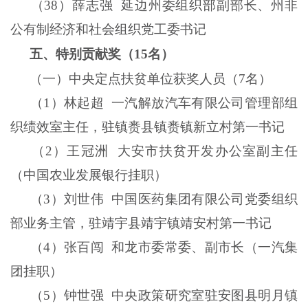
（
38
）薛志强
延边州委组织部副部长、州非
公有制经济和社会组织党工委书记
五、特别贡献奖（
15
名）
（一）中央定点扶贫单位获奖人员（
7
名）
（
1
）林起超
一汽解放汽车有限公司管理部组
织绩效室主任，驻镇赉县镇赉镇新立村第一书记
（
2
）王冠洲
大安市扶贫开发办公室副主任
（中国农业发展银行挂职）
（
3
）刘世伟
中国医药集团有限公司党委组织
部业务主管，驻靖宇县靖宇镇靖安村第一书记
（
4
）张百闯
和龙市委常委、副市长（一汽集
团挂职）
（
5
）钟世强
中央政策研究室驻安图县明月镇