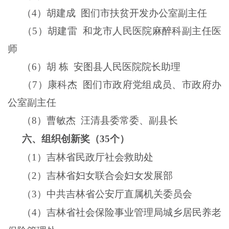
（
4
）胡建成
图们市扶贫开发办公室副主任
（
5
）胡建雷
和龙市人民医院麻醉科副主任医
师
（
6
）胡
栋
安图县人民医院院长助理
（
7
）康科杰
图们市政府党组成员、市政府办
公室副主任
（
8
）曹敏杰
汪清县委常委、副县长
六、组织创新奖（
35
个）
（
1
）吉林省民政厅社会救助处
（
2
）吉林省妇女联合会妇女发展部
（
3
）中共吉林省公安厅直属机关委员会
（
4
）吉林省社会保险事业管理局城乡居民养老