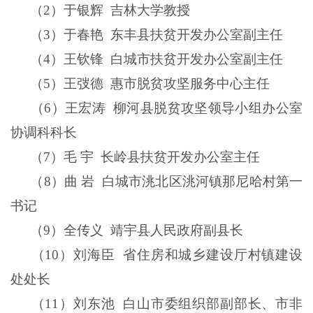
（
2
）于银辉
吉林大学教授
（
3
）于春艳
东丰县扶贫开发办公室副主任
（
4
）王钦锋
白城市扶贫开发办公室副主任
（
5
）王弢德
惠市脱贫攻坚服务中心主任
（
6
）王宏涛
柳河县脱贫攻坚领导小组办公室
协调科科长
（
7
）毛
宇
长岭县扶贫开发办公室主任
（
8
）曲
岩
白城市洮北区洮河镇那尼哈村第一
书记
（
9
）全传义
靖宇县人民政府副县长
（
10
）刘海臣
省住房和城乡建设厅村镇建设
处处长
（
11
）刘东池
白山市委组织部副部长、市非