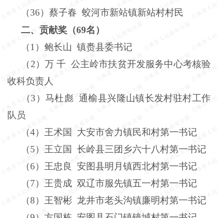
（
36
）蔡子春
蛟河市新站镇新站村村民
二、贡献奖（
69
名）
（
1
）鲍长山
镇赉县委书记
（
2
）万
千
公主岭市扶贫开发服务中心考核验
收科负责人
（
3
）马杜彪
通榆县兴隆山镇长发村驻村工作
队员
（
4
）王术国
大安市舍力镇民和村第一书记
（
5
）王立国
长岭县三团乡六十八村第一书记
（
6
）王忠良
安图县明月镇西北村第一书记
（
7
）王贵成
双辽市服先镇五一村第一书记
（
8
）王智彬
龙井市老头沟镇廉明村第一书记
（
9
）方国栋
安图县石门镇镜城村第一书记