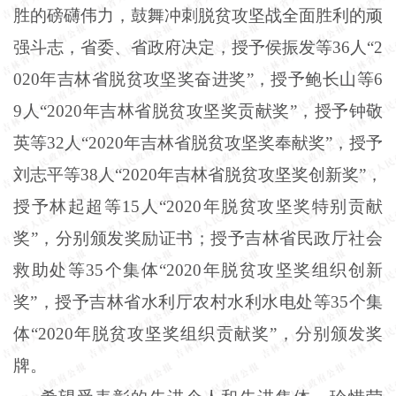
胜的磅礴伟力，鼓舞冲刺脱贫攻坚战全面胜利的顽
强斗志，省委、省政府决定，授予侯振发等
36
人“
2
020
年吉林省脱贫攻坚奖奋进奖”，授予鲍长山等
6
9
人“
2020
年吉林省脱贫攻坚奖贡献奖”，授予钟敬
英等
32
人“
2020
年吉林省脱贫攻坚奖奉献奖”，授予
刘志平等
38
人“
2020
年吉林省脱贫攻坚奖创新奖”，
授予林起超等
15
人“
2020
年脱贫攻坚奖特别贡献
奖”，分别颁发奖励证书；授予吉林省民政厅社会
救助处等
35
个集体“
2020
年脱贫攻坚奖组织创新
奖”，授予吉林省水利厅农村水利水电处等
35
个集
体“
2020
年脱贫攻坚奖组织贡献奖”，分别颁发奖
牌。