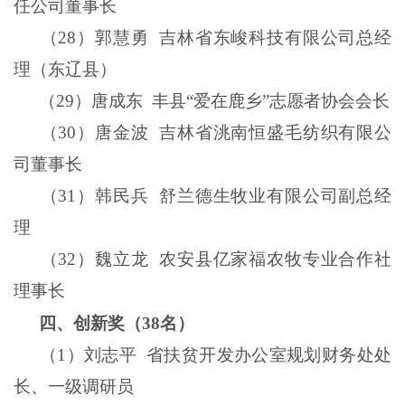
任公司董事长
（
28
）郭慧勇
吉林省东峻科技有限公司总经
理（东辽县）
（
29
）唐成东
丰县“爱在鹿乡”志愿者协会会长
（
30
）唐金波
吉林省洮南恒盛毛纺织有限公
司董事长
（
31
）韩民兵
舒兰德生牧业有限公司副总经
理
（
32
）魏立龙
农安县亿家福农牧专业合作社
理事长
四、创新奖（
38
名）
（
1
）刘志平
省扶贫开发办公室规划财务处处
长、一级调研员