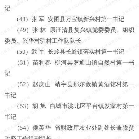
记
（
48
）张
军
安图县万宝镇新兴村第一书记
（
49
）
张
林
原汪清县复兴镇党委委员、组织
委员、兴华村驻村工作队队长
（
50
）武
军
长岭县长岭镇落实村第一书记
（
51
）苗利春
柳河县罗通山镇自然村第一书
记
（
52
）赵庆山
靖宇县那尔轰镇黄酒馆村第一
书记
（
53
）胡
旭
白城市洮北区平台镇发家村第一
书记
（
54
）侯英华
省财政厅农业处副处长兼脱贫
攻坚工作组副组长