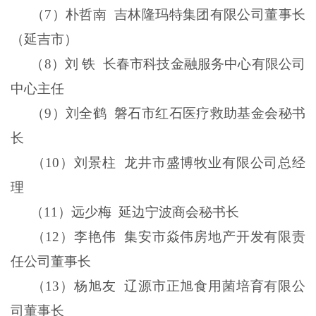
（
7
）朴哲南
吉林隆玛特集团有限公司董事长
（延吉市）
（
8
）刘
铁
长春市科技金融服务中心有限公司
中心主任
（
9
）刘全鹤
磐石市红石医疗救助基金会秘书
长
（
10
）刘景柱
龙井市盛博牧业有限公司总经
理
（
11
）远少梅
延边宁波商会秘书长
（
12
）李艳伟
集安市焱伟房地产开发有限责
任公司董事长
（
13
）杨旭友
辽源市正旭食用菌培育有限公
司董事长