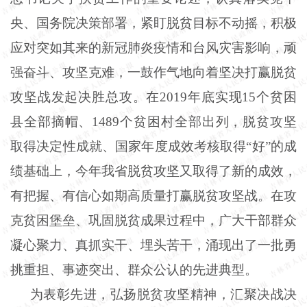
央、国务院决策部署，紧盯脱贫目标不动摇，积极
应对突如其来的新冠肺炎疫情和台风灾害影响，顽
强奋斗、攻坚克难，一鼓作气地向着坚决打赢脱贫
攻坚战发起决胜总攻。在
2019
年底实现
15
个贫困
县全部摘帽、
1489
个贫困村全部出列，脱贫攻坚
取得决定性成就、国家年度成效考核取得“好”的成
绩基础上，今年我省脱贫攻坚又取得了新的成效，
有把握、有信心如期高质量打赢脱贫攻坚战。在攻
克贫困堡垒、巩固脱贫成果过程中，广大干部群众
凝心聚力、真抓实干、埋头苦干，涌现出了一批勇
挑重担、事迹突出、群众公认的先进典型。
为表彰先进，弘扬脱贫攻坚精神，汇聚决战决