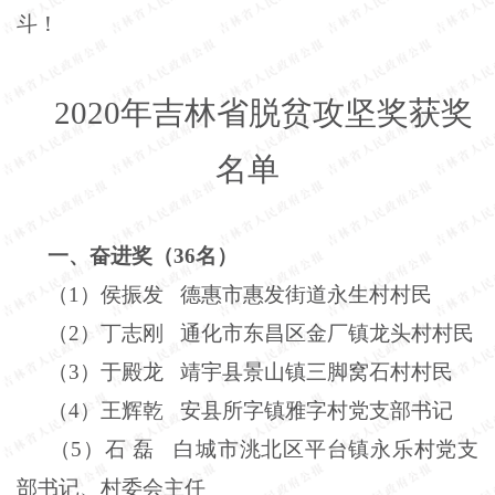
斗！
2020年吉林省脱贫攻坚奖获奖
名单
一、奋进奖（
36
名）
（
1
）侯振发
德惠市惠发街道永生村村民
（
2
）丁志刚
通化市东昌区金厂镇龙头村村民
（
3
）于殿龙
靖宇县景山镇三脚窝石村村民
（
4
）王辉乾
安县所字镇雅字村党支部书记
（
5
）石
磊
白城市洮北区平台镇永乐村党支
部书记、村委会主任