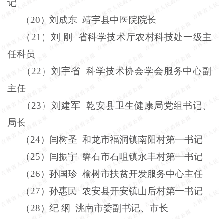
记
（
20
）刘成东
靖宇县中医院院长
（
21
）刘
刚
省科学技术厅农村科技处一级主
任科员
（
22
）刘宇省
科学技术协会学会服务中心副
主任
（
23
）刘建军
乾安县卫生健康局党组书记、
局长
（
24
）闫树圣
和龙市福洞镇南阳村第一书记
（
25
）闫振宇
磐石市石咀镇永丰村第一书记
（
26
）孙国珍
榆树市扶贫开发服务中心主任
（
27
）孙惠民
农安县开安镇山后村第一书记
（
28
）纪
纲
洮南市委副书记、市长