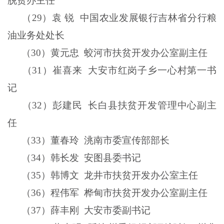
脱贫办主任
（
29
）袁
锐
中国农业发展银行吉林省分行粮
油业务处处长
（
30
）黄元忠
蛟河市扶贫开发办公室副主任
（
31
）崔喜来
大安市红岗子乡一心村第一书
记
（
32
）彭建民
长白县扶贫开发管理中心副主
任
（
33
）董春玲
洮南市委宣传部部长
（
34
）韩长发
安图县委书记
（
35
）韩博文
龙井市扶贫开发办公室主任
（
36
）程伟军
桦甸市扶贫开发办公室副主任
（
37
）薛丰刚
大安市委副书记