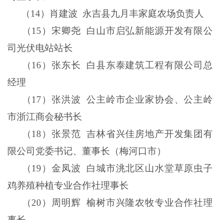
（
14
）肖建波
永吉县九月丰家庭农场负责人
（
15
）宋卿尧
白山市启弘新能源开发有限公
司光伏电站站长
（
16
）张东长
白县东泰建筑工程有限公司总
经理
（
17
）张洪波
公主岭市企业家协会、公主岭
市浙江商会秘书长
（
18
）张景范
吉林省兴佳房地产开发集团有
限公司党委书记、董事长（梅河口市）
（
19
）金凤波
白城市洮北区山水堂草原虫子
鸡养殖种植专业合作社理事长
（
20
）周明辉
榆树市兴隆农牧专业合作社理
事长