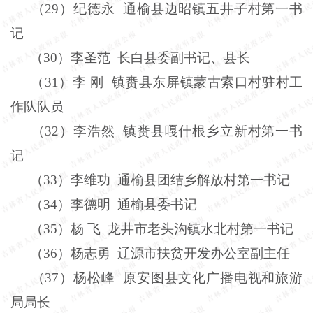
（
29
）纪德永
通榆县边昭镇五井子村第一书
记
（
30
）李圣范
长白县委副书记、县长
（
31
）李
刚
镇赉县东屏镇蒙古索口村驻村工
作队队员
（
32
）李浩然
镇赉县嘎什根乡立新村第一书
记
（
33
）李维功
通榆县团结乡解放村第一书记
（
34
）李德明
通榆县委书记
（
35
）杨
飞
龙井市老头沟镇水北村第一书记
（
36
）杨志勇
辽源市扶贫开发办公室副主任
（
37
）
杨松峰
原安图县文化广播电视和旅游
局局长