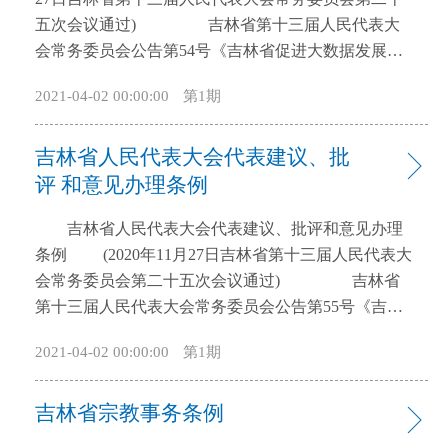
开
五次会议通过) 吉林省第十三届人民代表大
导
会常务委员会公告第54号《吉林省促进大数据发展应
盲
用条例》经吉林省第十三届人民代表大会常务委员会
模
2021-04-02 00:00:00
第1期
第二十五次会议于2020年11月27日通过，现予公布，
式
自2021年1月1日起施行。 吉林省人民代表大
吉林省人民代表大会代表建议、批
会常务委员会 2020年11月27日
第一章
总 则
第一条为了促进大数据发展应用，规范数据处理
评 和意见办理条例
活动，保护公民、法人和其他组织的合法权益，推进
吉林省人民代表大会代表建议、批评和意见办理
数字吉林建设，根据国家有关法律、法规规定，结合
条例 (2020年11月27日吉林省第十三届人民代表大
本省实际，制定本条例。 第二条本省行政区域内
会常务委员会第二十五次会议通过) 吉林省
促进大数据发展应用及其他相关活动，应当遵守本条
第十三届人民代表大会常务委员会公告第55号《吉林
例。本条例所称大数据，是指以容量大、类型多、存
省人民代表大会代表建议、批评和意见办理条例》经
取速度快、应用价值高为主要特征的数据集合，以及
2021-04-02 00:00:00
第1期
吉林省第十三届人民代表大会常务委员会第二十五次
对其开发利用形成的新技术、新业态。 第三条大
会议于2020年11月27日通过，现予公布，自公布之日
数据发展应用应当坚持统筹规划、共享开放、创新发
吉林省宗教事务条例
起施行。 吉林省人民代表大会常务委员会
展、深化应用、依法管理、安全规范的原则。 第
2020年11月27日 第一章 总则 第一条为
四条省人民政府统一领导全省促进大数据发展应用工