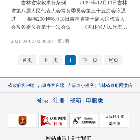
吉林省宗教事务条例 （1997年12月19日吉林
了充分保障省人民代表大会代表(以下简称代表)依法
作，建立跨部门、跨行业、跨区域的大数据发展应用
省第八届人民代表大会常务委员会第三十五次会议通
行使职权，规范代表建议、批评和意见的办理工作，
协同推进机制，统筹规划全省数字化基础设施。设区
过 根据2004年6月18日吉林省第十届人民代表大
根据《中华人民共和国地方各级人民代表大会和地方
的市、自治州和县级人民政府领导本行政区域内促进
会常务委员会第十一次会议 《吉林省人民代表大
各级人民政府组织法》《中华人民共和国全国人民代
大数据发展应用工作。县级以上人民政府应当将大数
会常务委员会关于废止和修改部分地方性法规的决
表大会和地方各级人民代表大会代表法》等法律法规
据发展应用纳入本行政区域国民经济和社会发展规
2021-04-02 00:00:00
第1期
定》修改 2009年9月25日吉林省第十一届人民代
的有关规定，结合我省实际，制定本条例。 第二
划，确定大数据发展应用的重点领域，统筹解决大数
表大会常务委员会第十四次会议修订 2020年11月
条本条例所称代表建议、批评和意见，是指代表在省
据发展应用的重大问题。省人民政府政务服务和数字
27日吉林省第十三届人民代表大会常务委员会第二十
首页
上一页
1
下一页
尾页
人民代表大会会议期间和闭会期间，以书面形式提出
化建设管理部门负责统筹推进全省大数据发展应用工
五次会议修订) 吉林省第十三届人民代表大
的对省本级各方面工作的建议、批评和意见。 第
作。设区的市、自治州和县级人民政府政务服务和数
会常务委员会公告第56号《吉林省宗教事务条例》经
三条认真研究办理代表建议、批评和意见，是有关国
字化建设管理部门负责本行政区域内大数据发展应用
吉林省第十三届人民代表大会常务委员会第二十五次
家机关和组织的法定职责，是密切联系人民群众、自
的具体工作。县级以上其他有关部门在各自职责范围
会议于2020年11月27日通过，现予公布，自公布之日
觉接受人民监督、改进工作的重要途径。承办单位应
内负责大数据发展应用的相关工作。 第五条县级
起施行。 吉林省人民代表大会常务委员会
当认真研究办理，并在规定时限内办结、答复代表。
以上人民政府及其有关部门应当加强对大数据发展应
2020年11月27日 第一条为了保障公民宗教信
第四条省人大人事代表选举委员会和各选举单位
用的宣传教育，提高全社会大数据发展应用意识和能
仰自由，维护宗教和睦与社会和谐，规范宗教事务管
及其代表联络机构，应当加强组织和协调工作，探索
力。 第二章 数据处理 第六条行政机关以及
理，提高宗教工作法治化水平，根据《宗教事务条
建立代表建议、批评和意见办理工作协调联动机制，
具有公共事务管理职能的组织在依法履行职责过程
例》和其他有关法律、法规，结合本省实际，制定本
积极协助省人大常委会督查有关部门解决问题并及时
中，采集或者产生的各类数据资源属于公共数据。