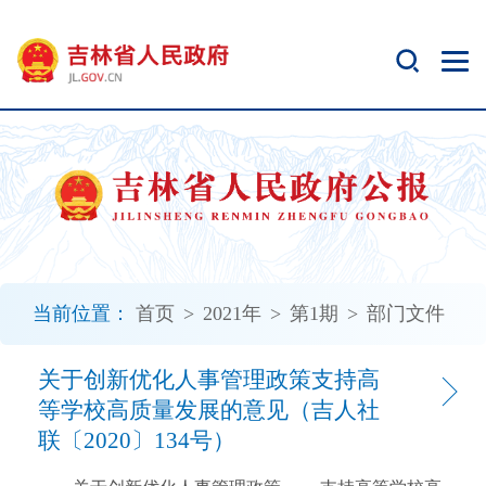
新
窗
口
打
开
无
障
碍
说
明
页
面,
当前位置：
首页
>
2021年
>
第1期
>
部门文件
按
Alt
加
关于创新优化人事管理政策支持高
波
等学校高质量发展的意见（吉人社
浪
联〔2020〕134号）
键
打