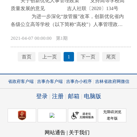
关于创新优化人事管理政策 支持高等学校高
开
质量发展的意见 吉人社联〔2020〕134号
导
为进一步深化“放管服”改革，创新优化省内
盲
各级公立高等学校（以下简称“高校”）人事管理政
模
策，激发各层次人才工作积极性和干事创业热情，推
式
2021-04-07 00:00:00
第1期
动高校高质量发展，助力吉林全面振兴全方位振兴，
根据国家有关文件精神，结合我省实际提出如下意
见。 一、充分保障高校新聘用人员公开招聘自主
首页
上一页
1
下一页
尾页
权 （一）全面下放公开招聘工作组织权限。高校
面向社会公开招聘新聘用工作人员，除适合集中开展
的招聘工作需由同级人社部门、主管部门统一发布招
聘公告外，其余招聘公告均由各高校自主发布，在公
告发布后5个工作日内将招聘公告连同招聘方案分别报
主管部门、人社部门备案，并在人社部门网站等信息
平台发布招聘信息。招聘报名和资格审查、考试、考
察、体检、公示等工作全部由各高校按规定自行组织
实施，主管部门、人社部门根据需要对重点环节进行
业务指导和巡视监督。 （二）合理确定招聘条件