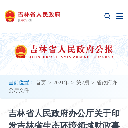
新
窗
口
打
开
无
障
碍
说
明
页
面,
当前位置：
首页
>
2021年
>
第2期
>
省政府办
按
公厅文件
Alt
加
波
吉林省人民政府办公厅关于印
浪
键
发吉林省生态环境领域财政事
打