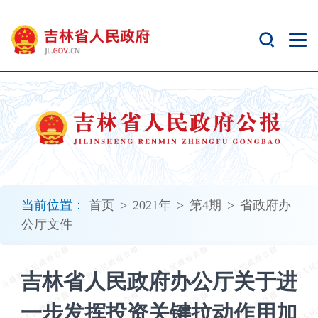
新
窗
口
打
开
无
障
碍
说
明
页
面,
当前位置：
首页
>
2021年
>
第4期
>
省政府办
按
公厅文件
Alt
加
波
吉林省人民政府办公厅关于进
浪
键
一步发挥投资关键拉动作用加
打