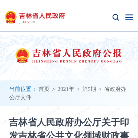
新
窗
口
打
开
无
障
碍
说
明
页
面,
当前位置：
首页
>
2021年
>
第5期
>
省政府办
按
公厅文件
Alt
加
波
吉林省人民政府办公厅关于印
浪
键
发吉林省公共文化领域财政事
打