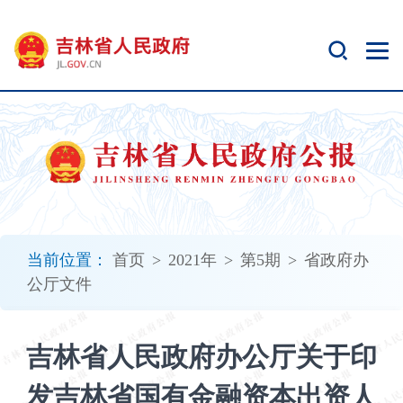
新
窗
口
打
开
无
障
碍
说
明
页
面,
当前位置：
首页
>
2021年
>
第5期
>
省政府办
按
公厅文件
Alt
加
波
吉林省人民政府办公厅关于印
浪
键
发吉林省国有金融资本出资人
打