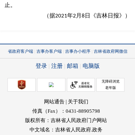
止。
（据
年
月
日《吉林日报》）
2021
2
8