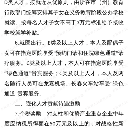
类人才，按就近从优原则，由所在市（州）教育
D
行政部门统筹安排其子女在义务教育阶段公办学校
就读。按每名人才子女不高于
万元标准给予接收
3
学校就学补贴。
6.
就医出行。
类及以上人才，本人及配偶子
E
女可在指定医院享受“预约门诊和住院绿色通道”诊
疗服务。
类及以上人才，本人可在指定医院享受
C
“绿色通道”贵宾服务；
类及以上人才，本人及两
C
名随行人员可在龙嘉机场、长春火车站享受“绿色
通道”贵宾服务。
二、强化人才贡献待遇激励
7.
个税奖励。
对支柱和优势产业重点企业中年
度应纳税所得额在
万元及以上的，对战略性新
50