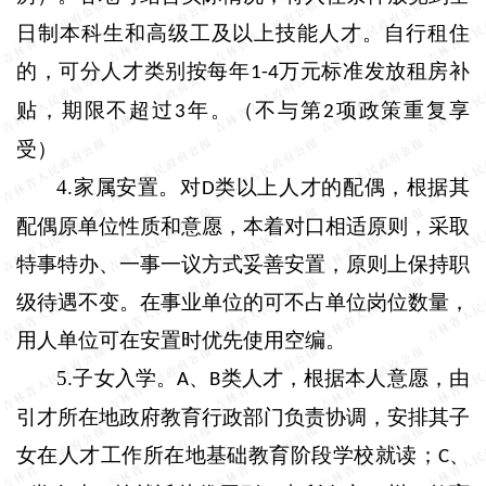
日制本科生和高级工及以上技能人才。自行租住
的，可分人才类别按每年
万元标准发放租房补
1-4
贴，期限不超过
年。（不与第
项政策重复享
3
2
受）
4.
家属安置。
对
类以上人才的配偶，根据其
D
配偶原单位性质和意愿，本着对口相适原则，采取
特事特办、一事一议方式妥善安置，原则上保持职
级待遇不变。在事业单位的可不占单位岗位数量，
用人单位可在安置时优先使用空编。
5.
子女入学。
、
类人才，根据本人意愿，由
A
B
引才所在地政府教育行政部门负责协调，安排其子
女在人才工作所在地基础教育阶段学校就读；
、
C