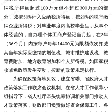
纳税所得额超过
万元但不超过
万元的部
100
300
分，减按
计入应纳税所得额，按
的税率缴
50%
20%
纳企业所得税；对毕业年度内高校毕业生，从事个
体经营的，自办理个体工商户登记当月起，在
年
3
（
个月）内按每户每年
元为限额依次扣减
36
14400
其当年实际应缴纳的增值税、城市维护建设税、教
育费附加、地方教育附加和个人所得税。如国家税
收减免政策发生变动，按新的政策规定执行。
为确保政策落地见效，建立省委、省政府人才
政策落实工作联席会议机制。在省人才工作领导小
组指导下，省人社厅牵头统筹协调相关部门推动人
才政策落实，财政部门负责做好资金保障工作。各