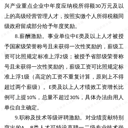
兴产业重点企业中年度应纳税所得额
万元及以
30
上的高级经营管理人才，按照实缴个人所得税额同
级政府留成部分给予年度奖励。
8.
薪酬激励。
事业单位中
类及以上人才被授
E
予国家级荣誉称号且未获得一次性奖励的，薪级工
资可比照规定标准上浮
级；被授予省部级荣誉称
2
号且未获得一次性奖励的，薪级工资可比照规定标
准上浮
级（高定的工资不重复计算，原则上不得
1
超过两个薪级）。
类及以上人才绩效工资增长比
E
例可上提
，总量不超过
，具体办法由用人
10%
30%
单位自主确定。
9.
职称及技术等级评聘激励。
对业绩贡献特别
突出的
、
类人才可特设直聘一二级专业技术岗