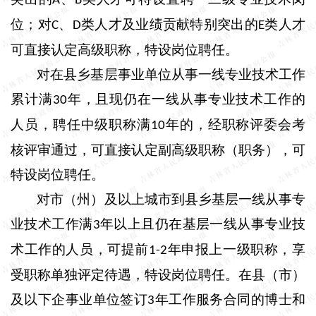
A
B
位；对
、
类人才及业绩贡献特别突出的
类人才
C
D
E
可直接认定高级职称，特设岗位聘任。
对在县乡基层事业单位从事一线专业技术工作
累计满
年，且现仍在一线从事专业技术工作的
30
人员，聘任中级职称满
年的，经职称评委会考
10
核评审通过，可直接认定副高级职称（职务），可
特设岗位聘任。
对市（州）及以上城市到县乡基层一线从事专
业技术工作满
年以上且仍在基层一线从事专业技
3
术工作的人员，可提前
年申报上一级职称，享
1-2
受职称单独评定待遇，特设岗位聘任。在县（市）
及以下企事业单位签订
年工作服务合同的博士和
3