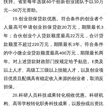
扶持。省里每年选拔
个创新创业团队予以
万
60
10
元—
万元资助。
50
19.
创业担保贷款优惠。
符合条件的创业者个
人最高可申请创业担保贷款
万元，期限最长
20
3
年；合伙创业个人贷款额度最高
万元，合计贷
22
款额度不超过
万元，期限最长
年。符合条件
220
3
的中小微企业贷款额度最高
万元，期限最长两
400
年。对上述贷款财政部门按规定给予贴息。
类及
E
以上人才、高级工三级以上技能人才，以及创业项
目优质且配偶具有稳定收入来源的创业者，取消反
担保。
20.
科研人员科技成果转化税收优惠。
科研机
构、高等学校转化职务科技成果，以股份或出资比