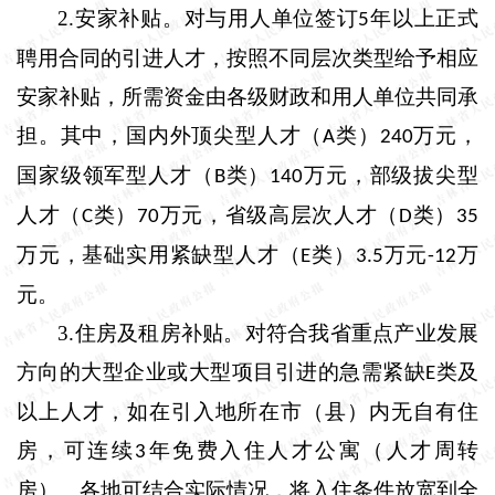
2.
安家补贴。
对与用人单位签订
年以上正式
5
聘用合同的引进人才，按照不同层次类型给予相应
安家补贴，所需资金由各级财政和用人单位共同承
担。其中，国内外顶尖型人才（
类）
万元，
A
240
国家级领军型人才（
类）
万元，部级拔尖型
B
140
人才（
类）
万元，省级高层次人才（
类）
C
70
D
35
万元，基础实用紧缺型人才（
类）
万元
万
E
3.5
-12
元。
3.
住房及租房补贴。
对符合我省重点产业发展
方向的大型企业或大型项目引进的急需紧缺
类及
E
以上人才，如在引入地所在市（县）内无自有住
房，可连续
年免费入住人才公寓（人才周转
3
房）。各地可结合实际情况，将入住条件放宽到全