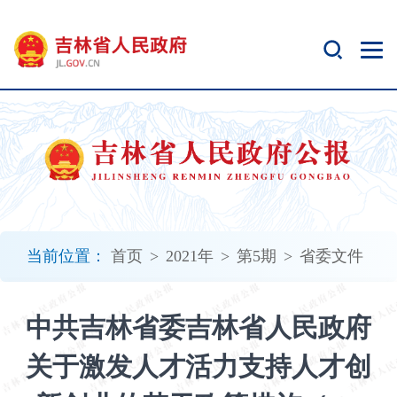
新
窗
口
打
开
无
障
碍
说
明
页
面,
当前位置：
首页
>
2021年
>
第5期
>
省委文件
按
Alt
加
中共吉林省委吉林省人民政府
波
浪
关于激发人才活力支持人才创
键
打