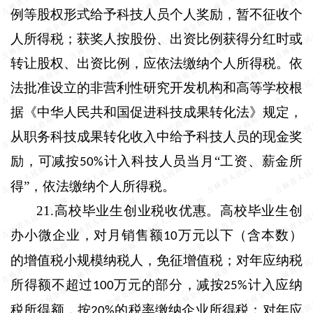
例等股权形式给予科技人员个人奖励，暂不征收个
人所得税；获奖人按股份、出资比例获得分红时或
转让股权、出资比例，应依法缴纳个人所得税。依
法批准设立的非营利性研究开发机构和高等学校根
据《中华人民共和国促进科技成果转化法》规定，
从职务科技成果转化收入中给予科技人员的现金奖
励，可减按
计入科技人员当月“工资、薪金所
50%
得”，依法缴纳个人所得税。
21.
高校毕业生创业税收优惠。
高校毕业生创
办小微企业，对月销售额
万元以下（含本数）
10
的增值税小规模纳税人，免征增值税；对年应纳税
所得额不超过
万元的部分，减按
计入应纳
100
25%
税所得额，按
的税率缴纳企业所得税；对年应
20%