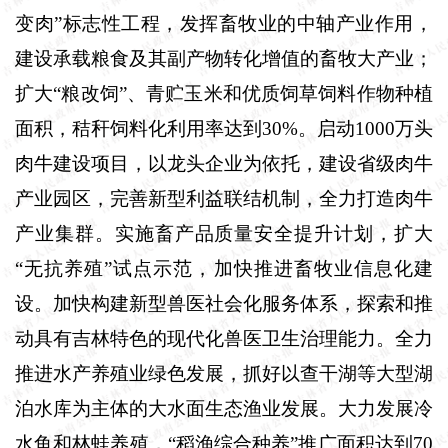
变肉”标志性工程，发挥畜牧业的中轴产业作用，
建设承载粮食及其副产物转化增值的畜牧大产业；
扩大“粮改饲”、青贮玉米和优质饲草饲料作物种植
面积，秸秆饲料化利用率达到
30%
。启动
1000
万头
肉牛建设项目，以龙头企业为依托，建设省级肉牛
产业园区，完善新型利益联结机制，全力打造肉牛
产业集群。实施畜产品质量安全提升计划，扩大
“无抗养殖”试点示范，加快推进畜牧业信息化建
设。加快构建新型兽医社会化服务体系，探索和推
动具有吉林特色的现代化兽医卫生治理能力。全力
推进水产养殖业绿色发展，抓好以查干湖等大型湖
泊水库为主体的大水面生态渔业发展。大力发展冷
水鱼和林蛙养殖，“稻渔综合种养”推广面积达到
70