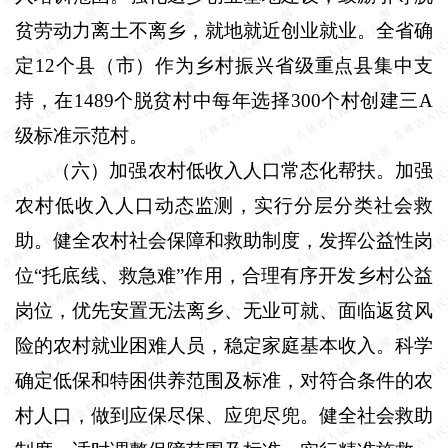
贫劳动力离土不离乡，就地就近创业就业。全省确
定
12
个县（市）作为乡村振兴省级重点县集中支
持，在
1489
个脱贫村中每年选择
300
个村创建三
A
级标准示范村。
（六）加强农村低收入人口常态化帮扶。
加强
农村低收入人口动态监测，实行分层分类社会救
助。健全农村社会保障和救助制度，发挥公益性岗
位“托底线、救急难”作用，合理有序开发乡村公益
岗位，优先安置无法离乡、无业可就、面临返贫风
险的农村就业困难人员，稳定家庭基本收入。科学
确定低保和特困供养范围及标准，对符合条件的农
村人口，做到应保尽保、应兜尽兜。健全社会救助