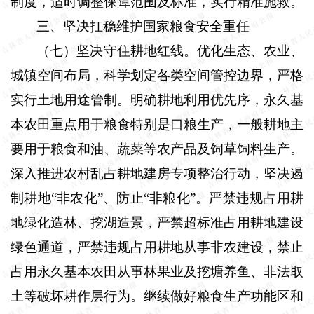
制度，适时调整保障范围及标准，实行精准施救。
三、坚决扛稳维护国家粮食安全重任
（七）坚决守住耕地红线。
优化生态、农业、
城镇空间布局，科学划定各类空间管控边界，严格
实行土地用途管制。明确耕地利用优先序，永久基
本农田重点用于粮食特别是口粮生产，一般耕地主
要用于粮食和油、蔬菜等农产品及饲草饲料生产。
深入推进农村乱占耕地建房专项整治行动，坚决遏
制耕地“非农化”、防止“非粮化”。严禁违规占用耕
地绿化造林、挖湖造景，严禁超标准占用耕地建设
绿色通道，严禁违规占用耕地从事非农建设，禁止
占用永久基本农田从事林果业及挖塘养鱼、非法取
土等破坏耕作层行为。继续做好粮食生产功能区和