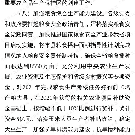
重要农产品生产保护区的划建工作。
（八）加强粮食综合生产能力建设。
各级党委
和政府要扛起粮食安全政治责任，严格落实粮食安
全党政同责。加快推进国家粮食安全产业带我省项
目启动实施。将市县粮食播种面积指导性计划完成
情况纳入粮食安全责任制考核，确保全省粮食播种
面积达到
8550
万亩。充分利用中央农业生产发
展、农业资源及生态保护和省级乡村振兴等专项资
金，对
2021
年完成粮食生产考核任务好的前
10
名
产粮大县，在
2021
年获得的相关农业项目补助资
金基础上，按增幅不低于
10%
比例进行奖补，奖补
资金
5
亿元。落实玉米大豆生产者补贴政策，稳定
大豆生产。加强抗旱排涝能力建设，抗旱播种能力