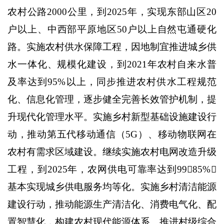
农村公路
2000
公里，到
2025
年，实现东部山区
20
户以上、中西部平原地区
50
户以上自然屯通硬化
路。实施农村供水保障工程，因地制宜推进城乡供
水一体化、规模化建设，到
2021
年农村自来水普
及率达到
95%
以上，同步推进农村供水工程规范
化、信息化管理，逐步健全完善长效管护机制，提
升现代化管理水平。实施乡村新型基础设施建设行
动，推动第五代移动通信（
5G
）、移动物联网在
农村有需求区域建设。继续实施农村电网改造升级
工程，到
2025
年，农网供电可靠率达到
99

85%
，
基本实现城乡供电服务均等化。实施乡村清洁能源
建设行动，推动能源生产清洁化、消费电气化、配
置智慧化，构建农村现代能源体系。推进村级综合