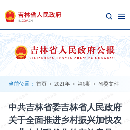
新
窗
口
打
开
无
障
碍
说
明
页
面,
当前位置：
首页
>
2021年
>
第6期
>
省委文件
按
Alt
加
中共吉林省委吉林省人民政府
波
浪
关于全面推进乡村振兴加快农
键
打