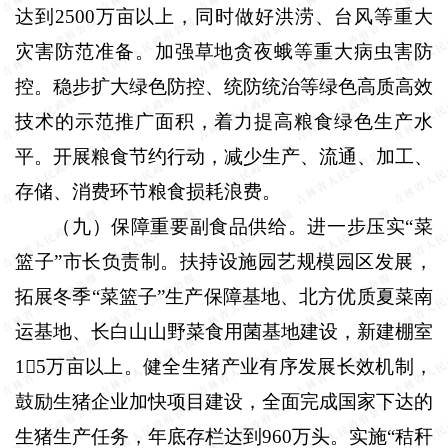
达到
2500
万亩以上，同时做好洪涝、台风等重大
灾害防范准备。加强草地贪夜蛾等重大病虫害防
控。稳步扩大绿色防控、统防统治等绿色高质高效
技术的示范推广面积，着力提高粮食绿色生产水
平。开展粮食节约行动，减少生产、流通、加工、
存储、消费环节粮食损耗浪费。
（九）保障重要副食品供给。
进一步压实“菜
篮子”市长负责制。扶持设施园艺规模园区发展，
拓展冬季“菜篮子”生产保障基地、北方优质夏菜南
运基地、长白山山野菜食用菌基地建设，新建棚室
1

5
万亩以上。健全生猪产业有序发展长效机制，
鼓励生猪企业加快项目建设，全面完成国家下达的
生猪生产任务，年底存栏达到
960
万头。实施“秸秆