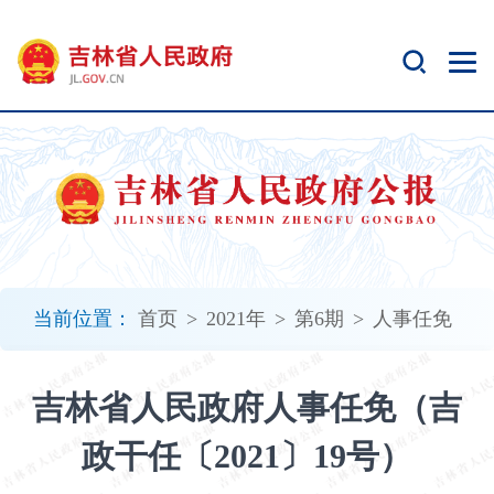
新
窗
口
打
开
无
障
碍
说
明
页
面,
当前位置：
首页
>
2021年
>
第6期
>
人事任免
按
Alt
加
吉林省人民政府人事任免（吉
波
浪
政干任〔2021〕19号）
键
打