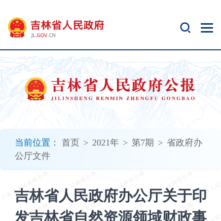
新
窗
口
打
开
无
障
碍
说
明
页
面,
当前位置：
首页
>
2021年
>
第7期
>
省政府办
按
公厅文件
Alt
加
波
吉林省人民政府办公厅关于印
浪
键
发吉林省自然资源领域财政事
打