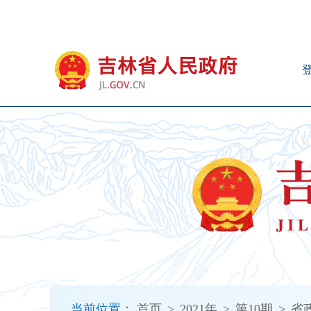
新
窗
口
打
开
无
障
碍
说
明
页
面,
按
Alt
加
波
浪
键
打
当前位置：
首页
>
2021年
>
第10期
>
省