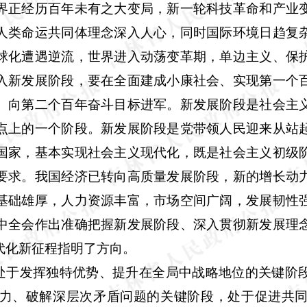
界正经历百年未有之大变局，新一轮科技革命和产业
人类命运共同体理念深入人心，同时国际环境日趋复
球化遭遇逆流，世界进入动荡变革期，单边主义、保
入新发展阶段，要在全面建成小康社会、实现第一个
、向第二个百年奋斗目标进军。新发展阶段是社会主
点上的一个阶段。新发展阶段是党带领人民迎来从站
国家，基本实现社会主义现代化，既是社会主义初级
要求。我国经济已转向高质量发展阶段，新的增长动
基础雄厚，人力资源丰富，市场空间广阔，发展韧性
中全会作出准确把握新发展阶段、深入贯彻新发展理
代化新征程指明了方向。
展处于发挥独特优势、提升在全局中战略地位的关键阶
力、破解深层次矛盾问题的关键阶段，处于促进共