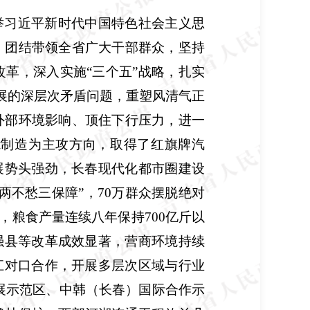
举习近平新时代中国特色社会主义思
，团结带领全省广大干部群众，坚持
革，深入实施“三个五”战略，扎实
发展的深层次矛盾问题，重塑风清气正
外部环境影响、顶住下行压力，进一
能制造为主攻方向，取得了红旗牌汽
展势头强劲，长春现代化都市圈建设
两不愁三保障”，
70
万群众摆脱绝对
略，粮食产量连续八年保持
700
亿斤以
强县等改革成效显著，营商环境持续
江对口合作，开展多层次区域与行业
展示范区、中韩（长春）国际合作示