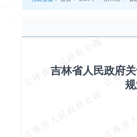
开
导
盲
模
式
吉林省人民政府关
规