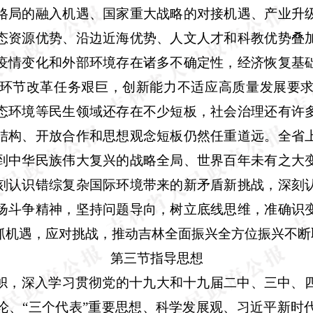
格局的融入机遇、国家重大战略的对接机遇、产业升
态资源优势、沿边近海优势、人文人才和科教优势叠
疫情变化和外部环境存在诸多不确定性，经济恢复基
环节改革任务艰巨，创新能力不适应高质量发展要
态环境等民生领域还存在不少短板，社会治理还有许
结构、开放合作和思想观念短板仍然任重道远。全省
到中华民族伟大复兴的战略全局、世界百年未有之大
刻认识错综复杂国际环境带来的新矛盾新挑战，深刻
扬斗争精神，坚持问题导向，树立底线思维，准确识
抓机遇，应对挑战，推动吉林全面振兴全方位振兴不断
第三节指导思想
帜，深入学习贯彻党的十九大和十九届二中、三中、
论、“三个代表”重要思想、科学发展观、习近平新时