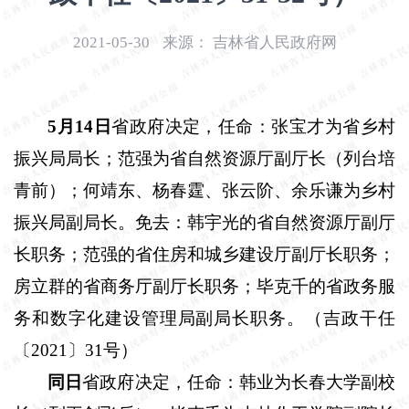
开
导
2021-05-30
来源：
吉林省人民政府网
盲
模
式
5
月
14
日
省政府决定，任命：张宝才为省乡村
振兴局局长；范强为省自然资源厅副厅长（列台培
青前）；何靖东、杨春霆、张云阶、余乐谦为乡村
振兴局副局长。免去：韩宇光的省自然资源厅副厅
长职务；范强的省住房和城乡建设厅副厅长职务；
房立群的省商务厅副厅长职务；毕克千的省政务服
务和数字化建设管理局副局长职务。（吉政干任
〔
2021
〕
31
号）
同日
省政府决定，任命：韩业为长春大学副校