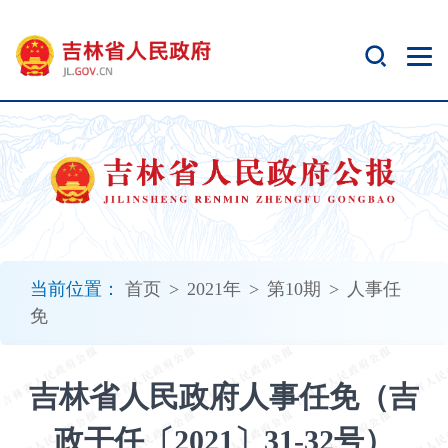
新
窗
口
打
开
无
障
碍
说
明
页
面,
当前位置：
首页
>
2021年
>
第10期
>
人事任
按
免
Alt
加
波
吉林省人民政府人事任免（吉
浪
键
政干任〔2021〕31-32号）
打