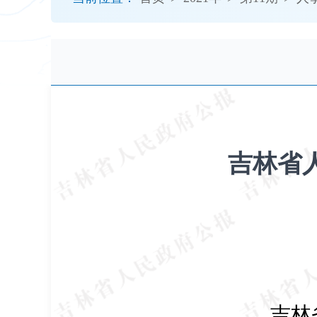
开
导
盲
模
式
吉林省
吉林