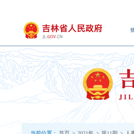
新
窗
口
打
开
无
障
碍
说
明
页
面,
按
Alt
加
波
浪
键
打
当前位置：
首页
>
2021年
>
第11期
>
人