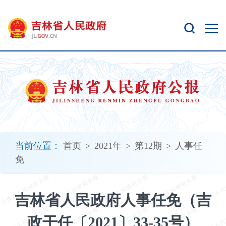
新
窗
口
打
开
无
障
碍
说
明
页
面,
当前位置：
首页
>
2021年
>
第12期
>
人事任
按
免
Alt
加
波
吉林省人民政府人事任免（吉
浪
键
政干任〔2021〕33-35号）
打