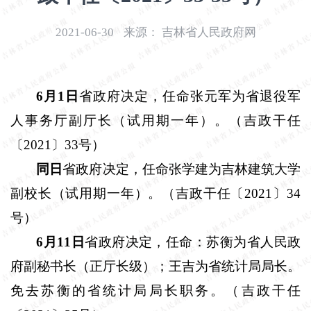
开
导
2021-06-30
来源：
吉林省人民政府网
盲
模
式
6
月
1
日
省政府决定，任命张元军为省退役军
人事务厅副厅长（试用期一年）。（吉政干任
〔
2021
〕
33
号）
同日
省政府决定，任命张学建为吉林建筑大学
副校长（试用期一年）。（吉政干任〔
2021
〕
34
号）
6
月
11
日
省政府决定，任命：苏衡为省人民政
府副秘书长（正厅长级）；王吉为省统计局局长。
免去苏衡的省统计局局长职务。（吉政干任