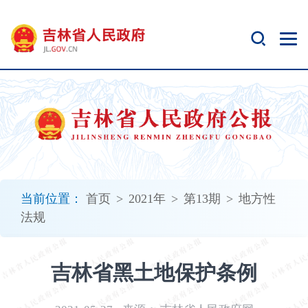
新
窗
口
打
开
无
障
碍
说
明
页
面,
当前位置：
首页
>
2021年
>
第13期
>
地方性
按
法规
Alt
加
波
吉林省黑土地保护条例
浪
键
打