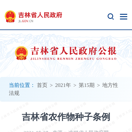
新
窗
口
打
开
无
障
碍
说
明
页
面,
当前位置：
首页
>
2021年
>
第15期
>
地方性
按
法规
Alt
加
波
吉林省农作物种子条例
浪
键
打