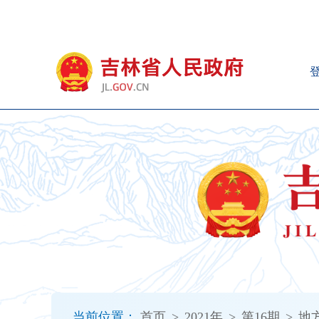
新
窗
口
打
开
无
障
碍
说
明
页
面,
按
Alt
加
波
浪
键
打
当前位置：
首页
>
2021年
>
第16期
>
地