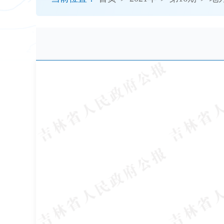
开
导
盲
模
式