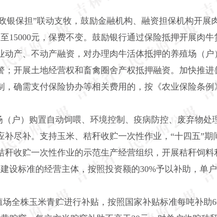
“政银保担”联动支牧，鼓励金融机构、融资担保机构开展
提高至15000元，保费不变。鼓励银行通过保险抵押开展
业动产、不动产融资，对办理肉牛活体抵押的养殖场（户
警；开展土地经营权和畜禽圈舍产权抵押融资。加快推进
机制，确需支付保险协办等相关费用的，按《农业保险条例
场（户）购置自动饲喂、环境控制、疫病防控、废弃物处
应补尽补。支持玉米、秸秆收贮一次性作业，
“十四五”
、秸秆收贮一次性作业的示范生产经营组织，开展秸秆饲
到建设标准的经营主体，按照投资额的30%予以补助，单户
殖场全株玉米青贮进行补贴，按照国家补贴标准每吨补助