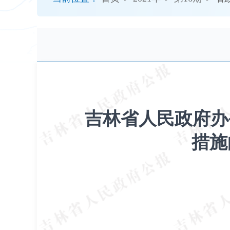
开
导
盲
模
式
吉林省人民政府办
措施