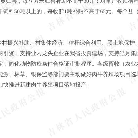
体黄贮窖，每立方米贮窖补助不高于30元；对单户收贮秸秆
干饲料50吨以上的，每收贮1吨补贴不高于65元。每个县
乡村振兴补助、村集体经济、秸秆综合利用、黑土地保护
商引资，支持业内龙头企业在我省投资建场，支持皓月集
定，简化动物防疫条件合格证审批程序。各级畜牧（农业
能源、林草、银保监等部门要主动做好肉牛养殖场项目选
加快推进新建肉牛养殖项目落地投产。
。