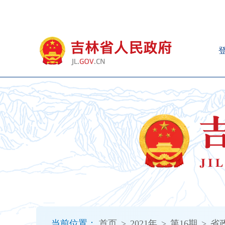
新
窗
口
打
开
无
障
碍
说
明
页
面,
按
Alt
加
波
浪
键
打
当前位置：
首页
>
2021年
>
第16期
>
省