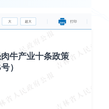
大
超大
打印
强肉牛产业十条政策
5号）