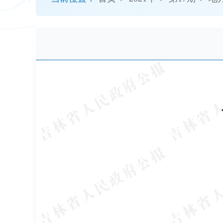
开
导
盲
模
式