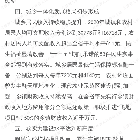
。
80%
四、城乡一体化发展格局初步形成
城乡居民收入持续稳步提升，
年城镇和农村
2020
居民人均可支配收入分别达到
元和
元，农
30773
16718
村居民人均可支配收入超出全省平均水平
元。民
651
生福祉显著改善，“十三五”期间承诺的
件民生实事
53
全部得到有效落实。城乡居民最低生活保障标准翻一
番，分别达到每人每年
元和
元。农村环境面
7200
4140
貌发生翻天覆地变化，现代农业示范区建设得到加
强。乡镇财政收入持续提高，在全省率先实行乡镇财
政收入地方留用部分全额返还政策，积极推进“飞地
项目”，
的乡镇财政收入近千万元。
50%
五、软实力建设水平达到新高度
圆满完成扩权强县改革。累计实施
项改革，
180