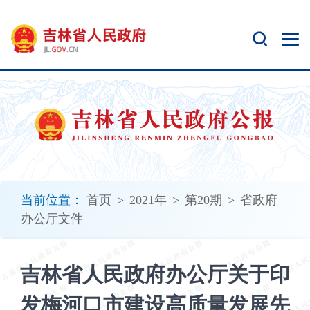
新
窗
口
打
开
无
障
碍
说
明
页
面,
当前位置：
首页
>
2021年
>
第20期
>
省政府
按
办公厅文件
Alt
加
波
吉林省人民政府办公厅关于印
浪
键
发梅河口市建设高质量发展先
打