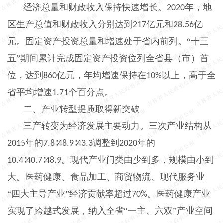
经济总量和财政收入保持快速增长。
年，地
2020
区生产总值和财政收入分别达到
亿元和
亿
217
28
.
56
元。固定资产投资总量和增速处于省内前列。“十三
五”期间累计完成固定资产投资位列全省县（市）首
位，达到
亿元，年均增速保持在
以上，高于全
860
10%
省平均增速
个百分点。
1
.
71
二、产业转型提质取得新突破
三产转变为经济发展主要动力。三次产业结构从
年的
∶
∶
调整到
年的
2015
7
.
8
48
.
9
43
.
3
2020
∶
∶
。现代产业门类由少到多，规模由小到
10
.
4
40
.
7
48
.
9
大。医药健康、食品加工、商贸物流、现代服务业
“四大主导产业”经济贡献率超过
。医药健康产业
70%
实现了跨越式发展，纳入全省“一主、六双”产业空间