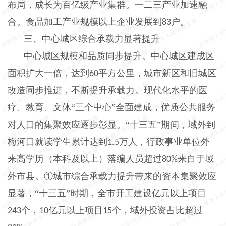
布局，成长为百亿级产业集群。一二三产业加速融
合。食品加工产业规模以上企业发展到
户。
83
三、中心城区综合承载力显著提升
中心城区规模和品质同步提升。中心城区建成区
面积扩大一倍，达到
平方公里，城市新区和旧城区
60
改造同步推进，不断提升承载力。现代化水平的医
疗、教育、文体“三个中心”全面建成，优质公共服务
对人口的集聚效应逐步彰显。“十三五”期间，域外到
梅河口就读学生累计达到
万人，行政事业单位外
1
.
5
来高学历（本科及以上）落编人员超过
来自于域
80%
外市县。①城市综合承载力提升带来的资本集聚效应
显著，“十三五”时期，全市开工建设亿元以上项目
个，
亿元以上项目
个，域外投资占比超过
243
10
15