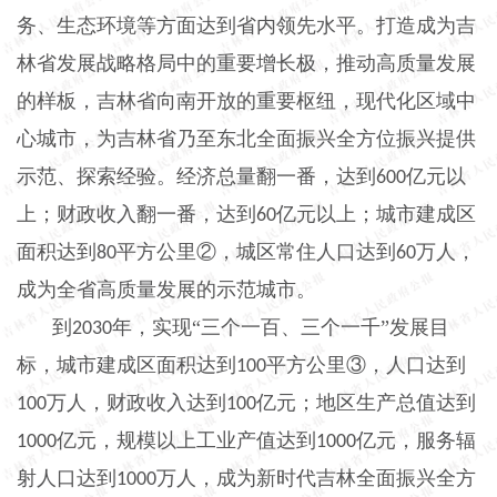
务、生态环境等方面达到省内领先水平。打造成为吉
林省发展战略格局中的重要增长极，推动高质量发展
的样板，吉林省向南开放的重要枢纽，现代化区域中
心城市，为吉林省乃至东北全面振兴全方位振兴提供
示范、探索经验。经济总量翻一番，达到
亿元以
600
上；财政收入翻一番，达到
亿元以上；城市建成区
60
面积达到
平方公里②，城区常住人口达到
万人，
80
60
成为全省高质量发展的示范城市。
到
年，实现“三个一百、三个一千”发展目
2030
标，城市建成区面积达到
平方公里③，人口达到
100
万人，财政收入达到
亿元；地区生产总值达到
100
100
亿元，规模以上工业产值达到
亿元，服务辐
1000
1000
射人口达到
万人，成为新时代吉林全面振兴全方
1000