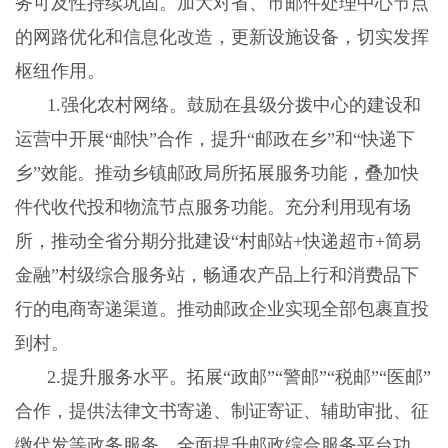
务可及性持续巩固。加大对省、市邮件处理中心节点
的网路优化和信息化改造，更新设施设备，切实发挥
枢纽作用。
1
.
强化农村网络。鼓励在县级分拨中心的建设和
运营中开展
“邮快”合作，提升“邮政在乡”和“快递下
乡”效能。推动乡镇邮政局所拓展服务功能，叠加快
件代收代投和物流节点服务功能。充分利用现有场
所，推动全省分期分批建设“村邮站+快递超市+简易
金融”村级综合服务站，畅通农产品上行和消费品下
行的电商寄递渠道。推动邮政企业实现全部包裹直投
到村。
2
.
提升服务水平。拓展
“政邮”“警邮”“税邮”“医邮”
合作，提供法律文书寄递、制证寄证、辅助审批、征
缴代发等政务服务，全面提升邮政综合服务平台功