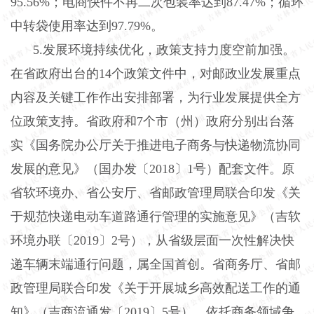
95
.
56%；电商快件不再二次包装率达到87
.
47%；循环
中转袋使用率达到97
.
79%。
5
.
发展环境持续优化，政策支持力度空前加强。
在省政府出台的
14个政策文件中，对邮政业发展重点
内容及关键工作作出安排部署，为行业发展提供全方
位政策支持。省政府和7个市（州）政府分别出台落
实《国务院办公厅关于推进电子商务与快递物流协同
发展的意见》（国办发〔2018〕1号）配套文件。原
省软环境办、省公安厅、省邮政管理局联合印发《关
于规范快递电动车道路通行管理的实施意见》（吉软
环境办联〔2019〕2号），从省级层面一次性解决快
递车辆末端通行问题，属全国首创。省商务厅、省邮
政管理局联合印发《关于开展城乡高效配送工作的通
知》（吉商流通发〔2019〕5号），依托商务领域争