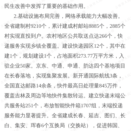
民生改善中发挥了重要的基础作用。
2
.
基础设施布局完善，网络承载能力大幅改善。
全省建制村
9210个，累计建成村邮站8885个，2885个
村实现直投到户。农村地区公共取送点达266个，快
递服务实现乡镇全覆盖。建设快递园区12个，其中在
建1个，规划建设1个，占地面积273
.
77万平方米，入
驻企业50家。京东、中通、申通、韵达四个基地项目
在长春落地，实现集聚发展。新开通国际航线3条，
全国直达邮路14余条，快件最高日处理量845万件，
覆盖吉林及周边等地快件集散转运。建立快递末端公
共服务站251个，布放智能快件箱1707组，末端投递
服务能力显著提升。全省建成长春、延吉、图们、长
白、集安、珲春6个互换局（交换站），促进韩国、