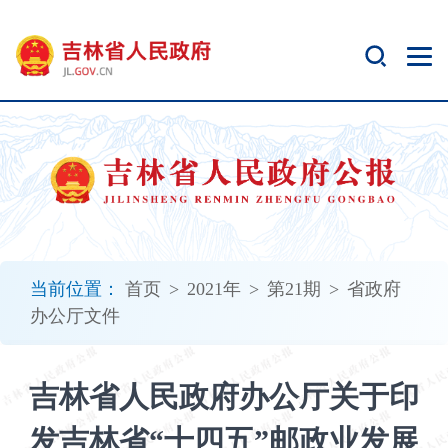
新
窗
口
打
开
无
障
碍
说
明
页
面,
当前位置：
首页
>
2021年
>
第21期
>
省政府
按
办公厅文件
Alt
加
波
吉林省人民政府办公厅关于印
浪
键
发吉林省“十四五”邮政业发展
打