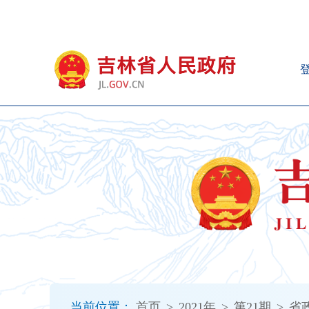
新
窗
口
打
开
无
障
碍
说
明
页
面,
按
Alt
加
波
浪
键
打
当前位置：
首页
>
2021年
>
第21期
>
省