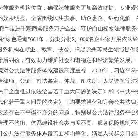
法律服务机构位置，确保法律服务更加高效便捷、专业规
的效果明显。全省围绕民生实事、助企惠企、纠纷化解、
3’工程”“走进千家商会服务万户企业”“守护白山松水法律服
绿色通道”681条，分期分批对1000名企业家开展依法经
服务机构在就业、教育、扶贫、扫黑除恶等民生领域提供各
矛盾纠纷，有效助力维护社会和谐稳定和经济繁荣发展。
院对公共法律服务体系建设高度重视，
2019年，习近平
合律师、公证、司法鉴定、仲裁、司法所、人民调解等法
关于全面推进依法治国若干重大问题的决定》和《中共中
代化若干重大问题的决定》，均要求强化和完善公共法律
设还存在不平衡不充分的问题，特别是公共法律服务平台
合理不均衡、体系建设社会参与度不高、服务保障机制不
升公共法律服务体系覆盖面和均等化、满足人民群众日益