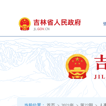
新
窗
口
打
开
无
障
碍
说
明
页
面,
按
Alt
加
波
浪
键
打
当前位置：
首页
>
2021年
>
第22期
>
人