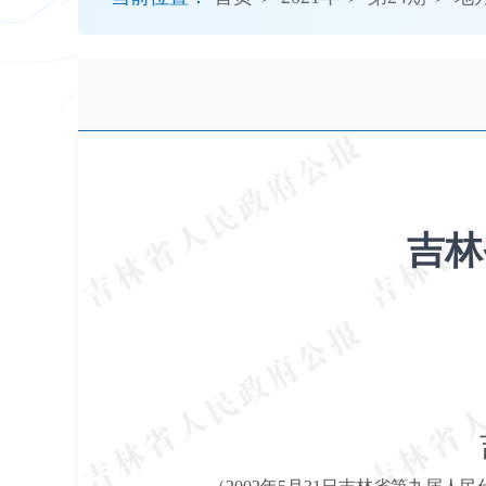
开
导
盲
模
式
吉林