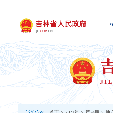
新
窗
口
打
开
无
障
碍
说
明
页
面,
按
Alt
加
波
浪
键
打
当前位置：
首页
>
2021年
>
第24期
>
地