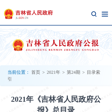
新
窗
口
打
开
无
障
碍
说
明
页
面,
当前位置：
首页
>
2021年
>
第24期
>
目录索
按
引
Alt
加
波
2021年《吉林省人民政府公
浪
键
报》总目录
打