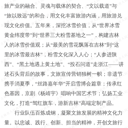
旅产业的融合、灵魂与载体的契合、“文以载道”与
“旅以致远”的和合，用文化丰富旅游内涵，用旅游兑
现文化价值。五年来，深挖冰雪价值，从“世界冰雪
黄金纬度带”到“世界三大粉雪基地之一”，构建吉林
人的冰雪价值观；从“最美的雪花飘落在吉林”到“这
里的冰雪最吉林”，粉雪文化深入人心；“人参进陕
西”、“黑土地遇上黄土地”、“投石问道”走浙江——讲
述石头背后的故事，文旅宣传营销独树一帜；非遗节
携手消夏季，“丝路嘉年华”开启雪博会篇章；传承红
色基因，京剧《杨靖宇》唱响中国艺术节；弘扬工业
文化，打造“驾红旗车，游新吉林”高端定制产品。
行业队伍百炼成钢，凝聚文旅发展的精神文化力
量。以忠诚、践行、创新、担当的精神，开创文旅行