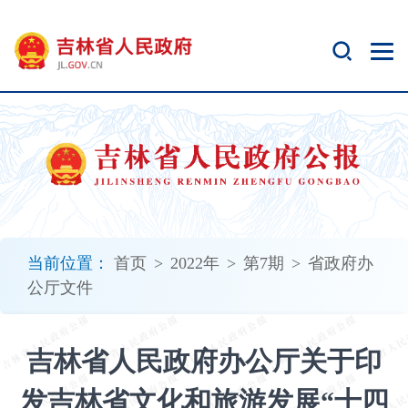
新
窗
口
打
开
无
障
碍
说
明
页
面,
当前位置：
首页
>
2022年
>
第7期
>
省政府办
按
公厅文件
Alt
加
波
吉林省人民政府办公厅关于印
浪
键
发吉林省文化和旅游发展“十四
打