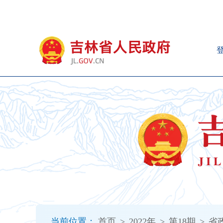
新
窗
口
打
开
无
障
碍
说
明
页
面,
按
Alt
加
波
浪
键
打
当前位置：
首页
>
2022年
>
第18期
>
省