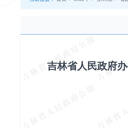
开
导
盲
模
式
吉林省人民政府办