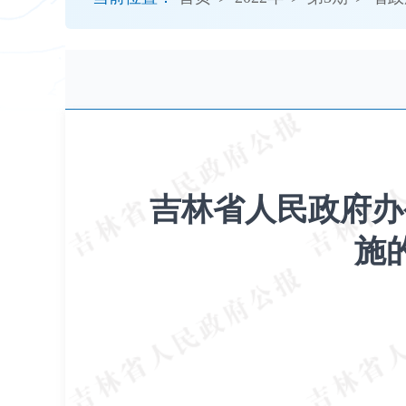
开
导
盲
模
式
吉林省人民政府办
施