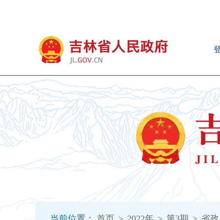
新
窗
口
打
开
无
障
碍
说
明
页
面,
按
Alt
加
波
浪
键
打
当前位置：
首页
>
2022年
>
第3期
>
省政