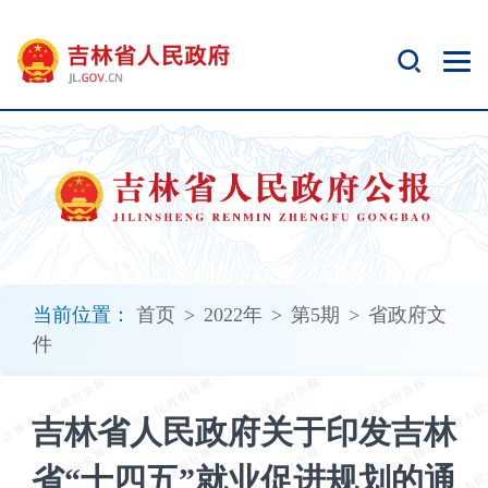
新
窗
口
打
开
无
障
碍
说
明
页
面,
当前位置：
首页
>
2022年
>
第5期
>
省政府文
按
件
Alt
加
波
吉林省人民政府关于印发吉林
浪
键
省“十四五”就业促进规划的通
打