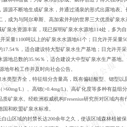
，源源不断地生成矿泉水，并通过涌泉的形式出露地表。
二，成为与阿尔卑斯、高加索并列的世界三大优质矿泉水
域矿泉水资源丰富，现已探明矿泉水水源地
114
处，多为自
许开采量
1100
吨以上的矿泉水水源地
61
个；日允许开采量
5
的
17.54
％，适合建设特大型矿泉水生产基地；日允许开采
水源地总数的
35.96
％，适合建设大中型矿泉水生产基地。
源地年检工作并及时向社会公告。
泉水类型齐全，特征组分含量高，既有偏硅酸型、锶型以
（
>60mg/L
）、高锶
(>0.4mg/L)
、高矿化度等多种有益组
品质矿泉水。经欧洲权威机构
Fresenius
研究所对区域内有
德国和欧盟矿泉水标准。
长白山区域的封禁长达
200
余年之久，使该区域森林植被保