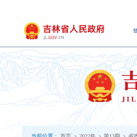
新
窗
口
打
开
无
障
碍
说
明
页
面,
按
Alt
加
波
浪
键
打
当前位置：
首页
>
2022年
>
第13期
>
省