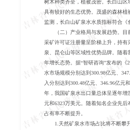
树木种类齐全，植被茂密。长白山区
具有较好的生态优势。茂盛的森林植被
监测，长白山矿泉水水质指标符合《
（二）产业格局与发展趋势。目
采矿许可证注册量呈阶梯上升，持有
泉、昆仑山等区域性优势品牌。随着
年增长态势。据“智研咨询”发布的《
2
水市场规模分别达到
300.98
亿元、
347
入分别达到
300.48
亿元、
346.96
亿元
年，我国矿泉水出口量总体呈逐年增
元和
6323
万美元。随着知名企业先后
占有率不断提升。
1.
天然矿泉水市场占比将不断攀