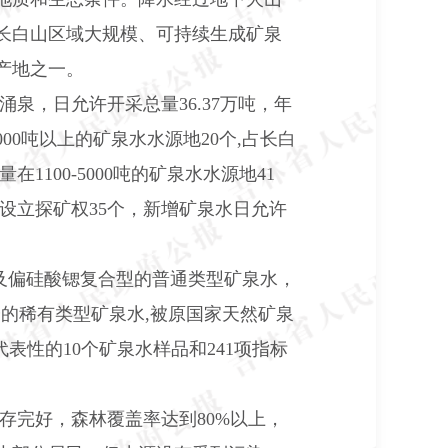
长白山区域大规模、可持续生成矿泉
产地之一。
涌泉，日允许开采总量
36.37
万吨，年
000
吨以上的矿泉水水源地
20
个
,
占长白
量在
1100-5000
吨的矿泉水水源地
41
设立探矿权
35
个，新增矿泉水日允许
及偏硅酸锶复合型的普通类型矿泉水，
分的稀有类型矿泉水
,
被原国家天然矿泉
代表性的
10
个矿泉水样品和
241
项指标
存完好，森林覆盖率达到
80%
以上，