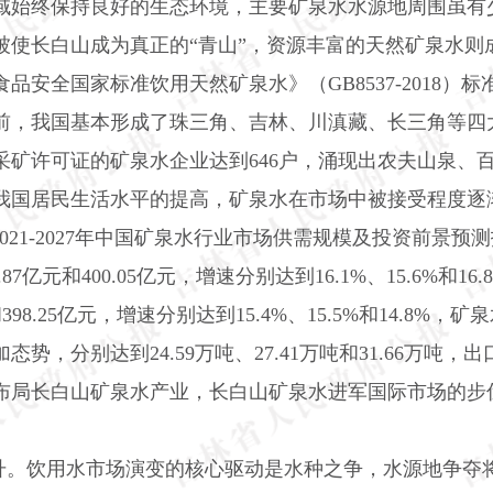
域始终保持良好的生态环境，主要矿泉水水源地周围虽有
使长白山成为真正的“青山”，资源丰富的天然矿泉水则
食品安全国家标准饮用天然矿泉水》（
GB8537-2018
）标
前，我国基本形成了珠三角、吉林、川滇藏、长三角等四
采矿许可证的矿泉水企业达到
646
户，涌现出农夫山泉、
我国居民生活水平的提高，矿泉水在市场中被接受程度逐
021-2027
年中国矿泉水行业市场供需规模及投资前景预测
.87
亿元和
400.05
亿元，增速分别达到
16.1%
、
15.6%
和
16.
和
398.25
亿元，增速分别达到
15.4%
、
15.5%
和
14.8%
，矿泉
加态势，分别达到
24.59
万吨、
27.41
万吨和
31.66
万吨，出
布局长白山矿泉水产业，长白山矿泉水进军国际市场的步
升。饮用水市场演变的核心驱动是水种之争，水源地争夺