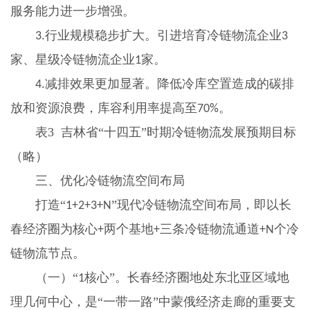
服务能力进一步增强。
行业规模稳步扩大。引进培育冷链物流企业
3.
3
家、星级冷链物流企业
家。
1
减排效果更加显著。降低冷库空置造成的碳排
4.
放和资源浪费，库容利用率提高至
。
70%
表
3
吉林省“十四五”时期冷链物流发展预期目标
（略）
三、优化冷链物流空间布局
打造“
”现代冷链物流空间布局，即以长
1+2+3+N
春经济圈为核心
两个基地
三条冷链物流通道
个冷
+
+
+N
链物流节点。
（一）“
核心”。长春经济圈地处东北亚区域地
1
理几何中心，是“一带一路”中蒙俄经济走廊的重要支