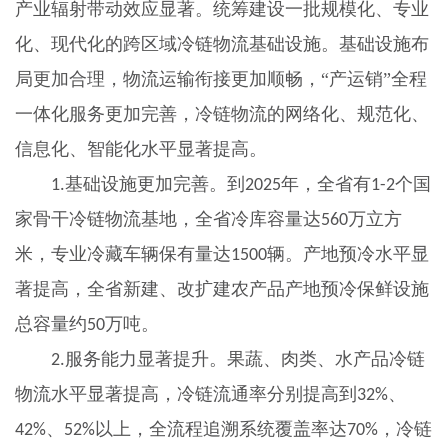
产业辐射带动效应显著。统筹建设一批规模化、专业
化、现代化的跨区域冷链物流基础设施。基础设施布
局更加合理，物流运输衔接更加顺畅，“产运销”全程
一体化服务更加完善，冷链物流的网络化、规范化、
信息化、智能化水平显著提高。
基础设施更加完善。到
年，全省有
个国
1.
2025
1-2
家骨干冷链物流基地，全省冷库容量达
万立方
560
米，专业冷藏车辆保有量达
辆。产地预冷水平显
1500
著提高，全省新建、改扩建农产品产地预冷保鲜设施
总容量约
万吨。
50
服务能力显著提升。果蔬、肉类、水产品冷链
2.
物流水平显著提高，冷链流通率分别提高到
、
32%
、
以上，全流程追溯系统覆盖率达
，冷链
42%
52%
70%