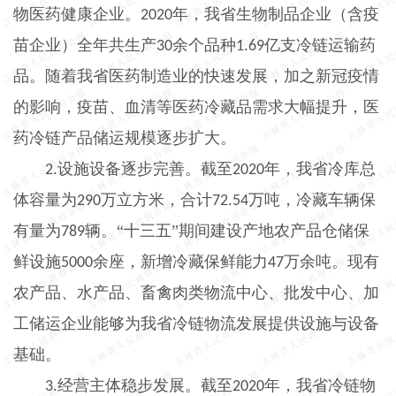
物医药健康企业。
年，我省生物制品企业（含疫
2020
苗企业）全年共生产
余个品种
亿支冷链运输药
30
1.69
品。随着我省医药制造业的快速发展，加之新冠疫情
的影响，疫苗、血清等医药冷藏品需求大幅提升，医
药冷链产品储运规模逐步扩大。
设施设备逐步完善。截至
年，我省冷库总
2.
2020
体容量为
万立方米，合计
万吨，冷藏车辆保
290
72.54
有量为
辆。“十三五”期间建设产地农产品仓储保
789
鲜设施
余座，新增冷藏保鲜能力
万余吨。现有
5000
47
农产品、水产品、畜禽肉类物流中心、批发中心、加
工储运企业能够为我省冷链物流发展提供设施与设备
基础。
经营主体稳步发展。截至
年，我省冷链物
3.
2020