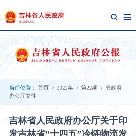
新
窗
口
打
开
无
障
碍
说
明
页
面,
当前位置：
首页
>
2022年
>
第22期
>
省政府
按
办公厅文件
Alt
加
波
吉林省人民政府办公厅关于印
浪
键
发吉林省“十四五”冷链物流发
打