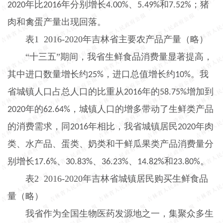
年比
年分别增长
、
和
；猪
2020
2016
4.00%
5.49%
7.52%
肉和禽蛋产量出现回落。
表
1
2016-2020
年吉林省主要农产品产量（略）
“十三五”期间，我省生鲜食品消费量显著提高，
其中进口数量增长约
，进口总值增长约
。我
25%
10%
省城镇人口占总人口的比重从
年的
增加到
2016
58.75%
年的
，城镇人口的增多带动了生鲜类产品
2020
62.64%
的消费需求，同
年相比，我省城镇居民
年肉
2016
2020
类、水产品、蛋类、奶类和干鲜瓜果类产品消费量分
别增长
、
、
、
和
。
17.6%
30.83%
36.23%
14.82%
23.80%
表
2
2016-2020
年吉林省城镇居民购买生鲜食品
量（略）
我省作为全国生物医药发源地之一，集聚众多生