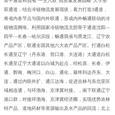
骨干通道和我省“一主六双”高质量发展战略“人字形”
双通道，结合冷链物流发展现状，着力打造
通道，
3
将省内各节点与国内外联通，形成内外畅通联动的冷
链物流网络。利用国家冷链物流北部骨干通道沈阳—
四平—长春—哈尔滨段，畅通我省与黑龙江、辽宁农
产品产区，联通全国其他六大农产品产区。打通白松
长通至辽宁（丹东港、营口港、大连港）大通道白松
长通至辽宁大通道以白城为起点，经松原、长春、伊
通、辉南、梅河口、白山、通化，最终到达丹东、大
连，通过内联外扩、通江达海，促进吉林与东北亚区
域相连通，与环渤海、京津冀对接。，南下联通辽宁
港口群，对接环渤海、京津冀经济圈，实现优势农林
特产品、道地药材等资源输出及水产品的回流；北上