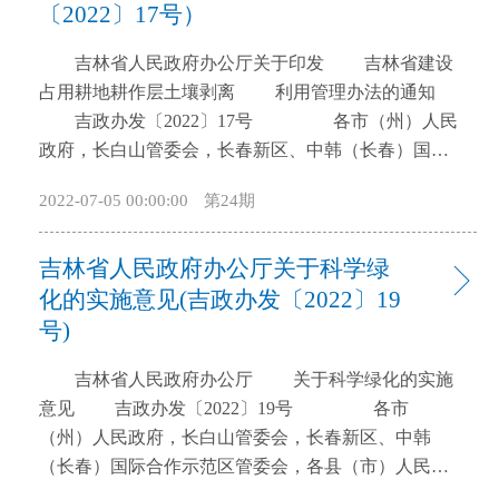
〔2022〕17号）
开
导
吉林省人民政府办公厅关于印发 吉林省建设
盲
占用耕地耕作层土壤剥离 利用管理办法的通知
模
吉政办发〔2022〕17号 各市（州）人民
式
政府，长白山管委会，长春新区、中韩（长春）国际
合作示范区管委会，各县（市）人民政府，省政府各
2022-07-05 00:00:00
第24期
厅委办、各直属机构： 《吉林省建设占用耕地耕
作层土壤剥离利用管理办法》已经省政府同意，现印
吉林省人民政府办公厅关于科学绿
发给你们，请结合实际，认真贯彻落实。2019年12月
19日经省政府同意，由吉林省自然资源厅、吉林省农
化的实施意见(吉政办发〔2022〕19
业农村厅印发的《吉林省建设占用耕地表土剥离工作
号)
管理办法》（试行）（吉自然资规〔2019〕3号）同时
吉林省人民政府办公厅 关于科学绿化的实施
废止。 吉林省人民政府办公厅 2022年7
意见 吉政办发〔2022〕19号 各市
月5日 吉林省建设占用耕地耕作层 土壤
（州）人民政府，长白山管委会，长春新区、中韩
剥离利用管理办法 第一章 总 则 第一条
（长春）国际合作示范区管委会，各县（市）人民政
深入贯彻习近平总书记关于黑土地保护工作重要论
府，省政府各厅委办、各直属机构，驻吉中直有关部
述，落实最严格的耕地保护制度，保护和利用好珍贵