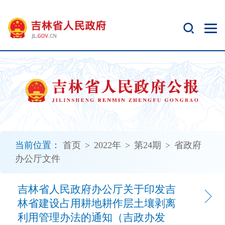
新
窗
口
打
开
无
障
碍
说
明
页
面,
当前位置：
首页
>
2022年
>
第24期
>
省政府
按
办公厅文件
Alt
加
波
吉林省人民政府办公厅关于印发吉
浪
林省建设占用耕地耕作层土壤剥离
键
利用管理办法的通知（吉政办发
打