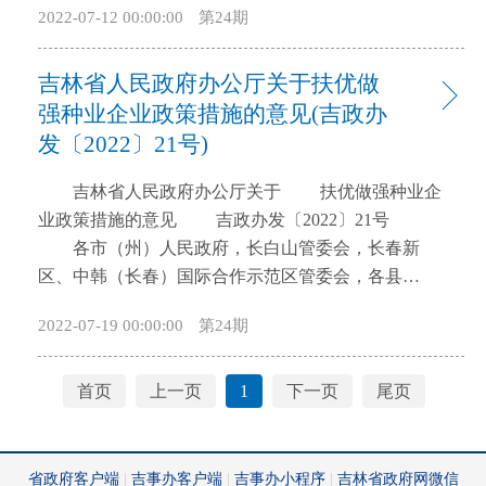
2022-07-12 00:00:00
第24期
门、单位： 为深入贯彻习近平总书记视察吉林重
的黑土地资源，切实保障国家粮食安全，根据《中华
要讲话重要指示精神，全面落实《国务院办公厅关于
人民共和国土地管理法》《中华人民共和国土地管理
吉林省人民政府办公厅关于扶优做
科学绿化的指导意见》（国办发〔2021〕19号）、
法实施条例》《吉林省土地管理条例》《吉林省黑土
《中共吉林省委关于忠实践行习近平生态文明思想加
强种业企业政策措施的意见(吉政办
地保护条例》《吉林省耕地质量保护条例》等规定，
快建设生态强省的决定》、《吉林省全面推行林长制
制定本办法。 第二条 本办法所称建设占用耕地耕
发〔2022〕21号)
实施方案》（吉厅字〔2021〕18号）精神，推动我省
作层土壤剥离利用，是指通过工程措施将非农业建设
吉林省人民政府办公厅关于 扶优做强种业企
国土绿化高质量发展，提升自然生态系统保护修复水
项目拟占用耕地的耕作层土壤剥离出来，用于新开垦
业政策措施的意见 吉政办发〔2022〕21号
平，加快美丽吉林建设，助力碳达峰行动，经省政府
耕地和劣质耕地改良、高标准农田建设、被污染耕地
各市（州）人民政府，长白山管委会，长春新
同意，现提出如下实施意见。 一、总体要求
治理、土地复垦等。 第三条 吉林省行政区域内建
区、中韩（长春）国际合作示范区管委会，各县
（一）指导思想。以习近平新时代中国特色社会主义
设占用耕地耕作层土壤剥离、利用等活动，适用本办
（市）人民政府，省政府各厅委办、各直属机构，驻
思想为指导，全面贯彻党的十九大和十九届历次全会
法。 第四条 建设占用耕地耕作层土壤剥离利用应
2022-07-19 00:00:00
第24期
吉中直有关部门、单位： 扶优做强种业企业，是
精神，牢固树立和践行绿水青山就是金山银山理念，
遵循依法依规、科学规范、应剥尽剥、就近利用的原
联结科技和资本、打通研发和市场，推动种业向科技
全面落实党中央、国务院和省委、省政府决策部署，
则。建立政府主导、市场运作、公众参与的工作机
密集型、资本密集型产业转变，加快现代种业创新发
完整、准确、全面贯彻新发展理念，尊重自然、顺应
首页
上一页
1
下一页
尾页
制。 第五条 市（州）、县（市）人民政府要加强
展的重中之重。当前，全省“育繁推一体化”种业企业
自然、保护自然，统筹山水林田湖草沙系统治理，加
建设占用耕地耕作层土壤剥离利用工作，依法负责本
发展到7家，各类种业企业600余家，年销售商品种子4
强规划引领，优化资源配置，强化质量监管，完善政
行政区域内建设占用耕地耕作层土壤剥离利用的管理
亿斤、冻精1100万剂、鱼苗3亿尾以上，年销售总额约
策机制，全面推行林长制，科学开展大规模国土绿化
和监督。 县级以上自然资源主管部门负责牵头开