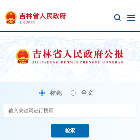
新
窗
口
打
开
无
障
碍
说
明
页
面,
标题
全文
按
Alt
加
波
浪
键
检索
打