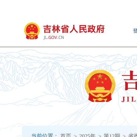
新
窗
口
打
开
无
障
碍
说
明
页
面,
按
Alt
加
波
浪
键
打
当前位置：
首页
>
2025年
>
第12期
>
省