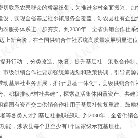
密切联系农民群众的桥梁纽带，为推进乡村全面振兴、加
建设，实现全省基层社乡镇服务全覆盖，涉农县社有企业
为农服务体系进一步夯实。到
2030
年，全省供销合作社系
迈上新台阶，在全国供销合作社系统高质量发展明显进位
量提升行动”，分类改造、恢复、提升基层社，采取合作制
、市级供销合作社要加强统筹规划和政策协调，引导资源
带动基层社业务开展，推行“县基一体化”，县级供销合作
势。积极推动“村社共建”，探索盘活集体闲置资产、共建
闲置国有资产交由供销合作社用于基层社恢复重建。鼓励村
愿者等各类人才到基层社兼职任职。到
2030
年，全省供销
务功能，涉农县每个县至少有
1
个国家级示范基层社。
革