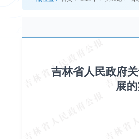
开
导
盲
模
式
吉林省人民政府关
展的