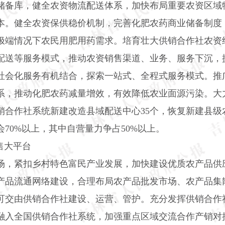
储备库，健全农资物流配送体系，加快布局重要农资区域
本。健全农资保供稳价机制，完善化肥农药商业储备制度
极端情况下农民用肥用药需求。培育壮大供销合作社农资
配送等服务模式，推动农资销售渠道、业务、服务下沉，
社会化服务有机结合，探索一站式、全程式服务模式。推广
系，推动化肥农药减量增效，有效降低农业面源污染。大
销合作社系统新建改造县域配送中心
35
个，恢复新建县级
会
70%
以上，其中自营量力争占
50%
以上。
售大平台
场，紧扣乡村特色富民产业发展，加快建设优质农产品供
产品流通网络建设，合理布局农产品批发市场、农产品集
可交由供销合作社建设、运营、管护。充分发挥供销合作
融入全国供销合作社系统，加强重点区域交流合作产销对