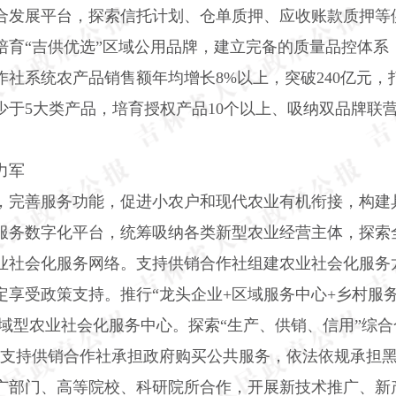
合发展平台，探索信托计划、仓单质押、应收账款质押等
育“吉供优选”区域公用品牌，建立完备的质量品控体系
作社系统农产品销售额年均增长
8%
以上，突破
240
亿元，
少于
5
大类产品，培育授权产品
10
个以上、吸纳双品牌联
力军
，完善服务功能，促进小农户和现代农业有机衔接，构建
服务数字化平台，统筹吸纳各类新型农业经营主体，探索
业社会化服务网络。支持供销合作社组建农业社会化服务
定享受政策支持。推行“龙头企业
+
区域服务中心
+
乡村服务
区域型农业社会化服务中心。探索“生产、供销、信用”综
。支持供销合作社承担政府购买公共服务，依法依规承担
广部门、高等院校、科研院所合作，开展新技术推广、新