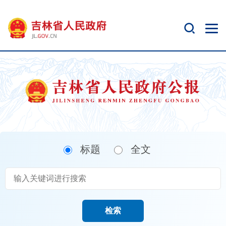
新
窗
口
打
开
无
障
碍
说
明
页
面,
标题
全文
按
Alt
加
波
浪
键
检索
打