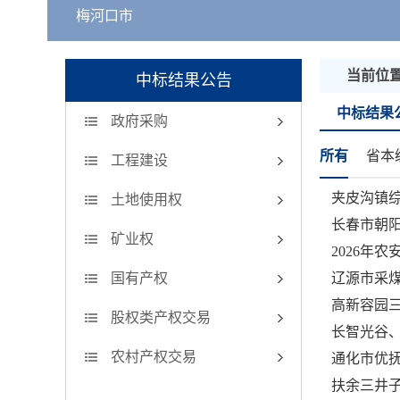
梅河口市
当前位
中标结果公告
中标结果
政府采购
所有
省本
工程建设
夹皮沟镇
土地使用权
长春市朝
矿业权
2026年
国有产权
辽源市采煤
高新容园三
股权类产权交易
长智光谷、
农村产权交易
通化市优抚
扶余三井