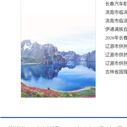
长春汽车
洮南市临
洮南市临
伊通满族自
2026年
吉林省国