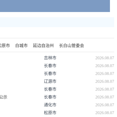
局
省畜牧业管理局
省中医药管理局
省药品监督管理局
、县（市）
城区
朝阳区
二道区
绿园区
双阳区
农安县
九台区
惠市
公主岭市
松原市
白城市
延边自治州
长白山管委会
吉林市
2026.08.07
潭区
船营区
丰满区
永吉县
蛟河市
桦甸市
舒兰市
长春市
2026.08.07
长春市
2026.08.07
辽源市
2026.08.07
长春市
2026.08.07
东区
梨树县
伊通满族自治县
双辽市
公示
长春市
2026.08.07
通化市
2026.08.07
安区
东丰县
东辽县
松原市
2026.08.07