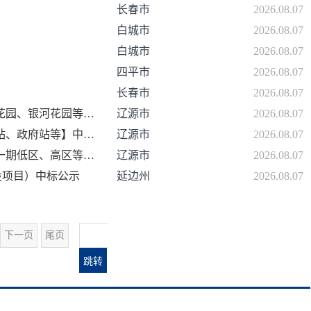
长春市
2026.08.07
道江区
通化县
辉南县
白城市
柳河县
梅河口市
集安市
2026.08.07
白城市
2026.08.07
四平市
2026.08.07
源区
抚松县
靖宇县
长白朝鲜族自治县
临江市
长春市
2026.08.07
辽源市供热老旧管网及设施更新改造工程（2025-2026）【第一标段：明珠花园、银河花园等】中标公示
辽源市
2026.08.07
郭尔罗斯蒙古族自治县
长岭县
乾安县
扶余市
辽源市供热老旧管网及设施更新改造工程（2025-2026）【第二标段：七一站、政府站等】中标公示
辽源市
2026.08.07
辽源市供热老旧管网及设施更新改造工程（2025-2026）【第三标段：半岛一期低区、高区等】中标公示
辽源市
2026.08.07
设项目）中标公示
延边州
2026.08.07
赉县
通榆县
洮南市
大安市
们市
敦化市
珲春市
龙井市
和龙市
汪清县
安图县
下一页
尾页
会
跳转