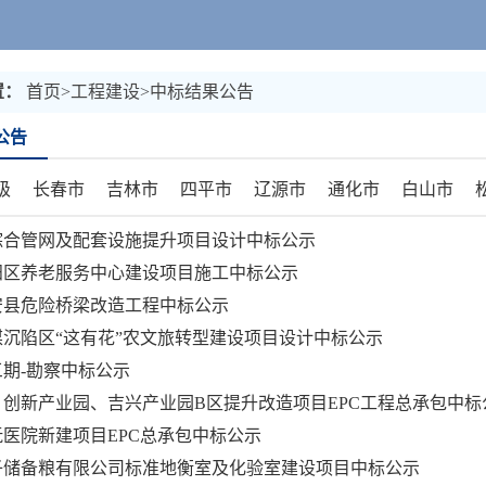
省监狱管理
市（州）
置：
首页
>
工程建设
>
中标结果公告
长春市
公告
南关区
宽
榆树市
德
级
长春市
吉林市
四平市
辽源市
通化市
白山市
吉林市
综合管网及配套设施提升项目设计中标公示
昌邑区
龙
阳区养老服务中心建设项目施工中标公示
磐石市
农安县危险桥梁改造工程中标公示
沉陷区“这有花”农文旅转型建设项目设计中标公示
四平市
期-勘察中标公示
铁西区
铁
创新产业园、吉兴产业园B区提升改造项目EPC工程总承包中标
辽源市
医院新建项目EPC总承包中标公示
龙山区
西
子储备粮有限公司标准地衡室及化验室建设项目中标公示