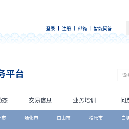
登录
注册
邮箱
智能问答
省直
省发展和改
省民族事务
省人力资源
省住房和城
省文化和旅
省审计厅
动态
交易信息
业务培训
问
省广播电视
省粮食和物
源市
通化市
白山市
松原市
白
省政务服务