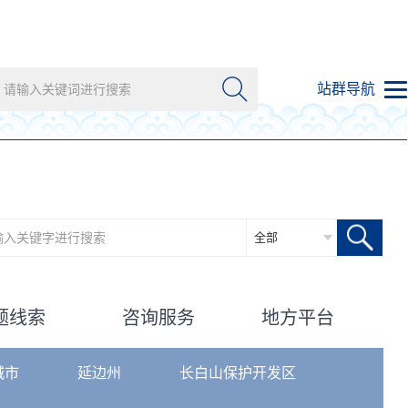
站群导航
革委员会
省教育厅
省科学技术厅
省工业和信息化厅
委员会
省公安厅
省民政厅
省司法厅
省财政厅
和社会保障厅
省自然资源厅
省生态环境厅
全部
乡建设厅
省交通运输厅
省水利厅
省农业农村厅
省商务厅
游厅
省卫生健康委员会
省退役军人事务厅
省应急管理厅
省外事办公室
省市场监督管理厅
省国有资产监督管理委员会
题线索
咨询服务
地方平台
局
省体育局
省统计局
省医疗保障局
省机关事务管理局
资储备局
省人民防空办公室
省地方金融监督管理局
城市
延边州
长白山保护开发区
和数字化建设管理局
省林业和草原局
省能源局