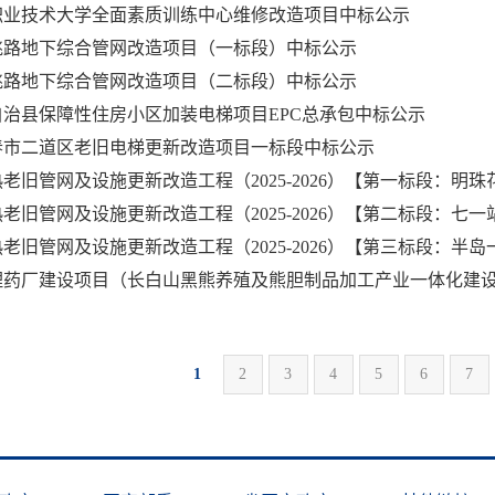
通化市
职业技术大学全面素质训练中心维修改造项目中标公示
洮路地下综合管网改造项目（一标段）中标公示
东昌区
二
洮路地下综合管网改造项目（二标段）中标公示
白山市
治县保障性住房小区加装电梯项目EPC总承包中标公示
浑江区
江
长春市二道区老旧电梯更新改造项目一标段中标公示
松原市
宁江区
前
白城市
理药厂建设项目（长白山黑熊养殖及熊胆制品加工产业一体化建
洮北区
镇
延边州
延吉市
图
1
2
3
4
5
6
7
长白山管委