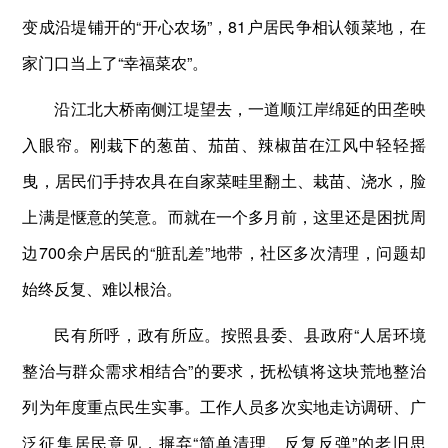
变成沿堤铺开的“开心农场”，81户居民争相认领菜地，在
家门口当上了“幸福菜农”。
沿江北大桥南侧江堤望去，一道顺江岸绵延的田垄映
入眼帘。刚栽下的葱苗、茄苗、辣椒苗在江风中轻轻摇
曳，居民们手持农具在自家菜畦里翻土、栽苗、浇水，脸
上满是惬意的笑意。而就在一个多月前，这里还是困扰周
边700余户居民的“脏乱差”地带，社区多次清理，问题却
始终反复、难以根治。
民有所呼，政有所应。按照县委、县政府“人居环境
整治与群众需求相结合”的要求，抚松镇将这块荒地整治
列为年度重点民生实事。工作人员多次实地走访调研、广
泛征集居民意见，摒弃“简单清理、反复反弹”的老旧思