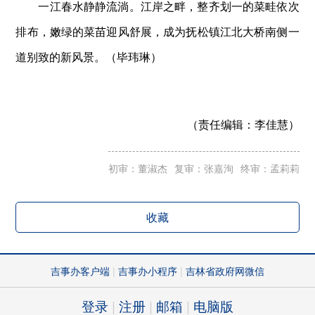
一江春水静静流淌。江岸之畔，整齐划一的菜畦依次
排布，嫩绿的菜苗迎风舒展，成为抚松镇江北大桥南侧一
道别致的新风景。（毕玮琳）
（责任编辑：
李佳慧）
初审：董淑杰
复审：张嘉洵
终审：孟莉莉
收藏