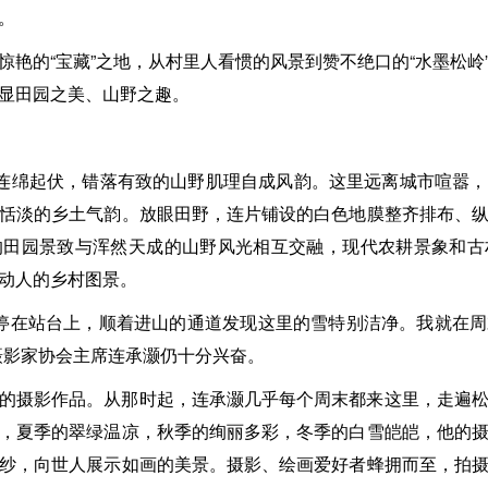
。
惊艳的“宝藏”之地，从村里人看惯的风景到赞不绝口的“水墨松岭
显田园之美、山野之趣。
峦连绵起伏，错落有致的山野肌理自成风韵。这里远离城市喧嚣
恬淡的乡土气韵。放眼田野，连片铺设的白色地膜整齐排布、
的田园景致与浑然天成的山野风光相互交融，现代农耕景象和古
动人的乡村图景。
火车停在站台上，顺着进山的通道发现这里的雪特别洁净。我就在
摄影家协会主席连承灏仍十分兴奋。
的摄影作品。从那时起，连承灏几乎每个周末都来这里，走遍
，夏季的翠绿温凉，秋季的绚丽多彩，冬季的白雪皑皑，他的
纱，向世人展示如画的美景。摄影、绘画爱好者蜂拥而至，拍