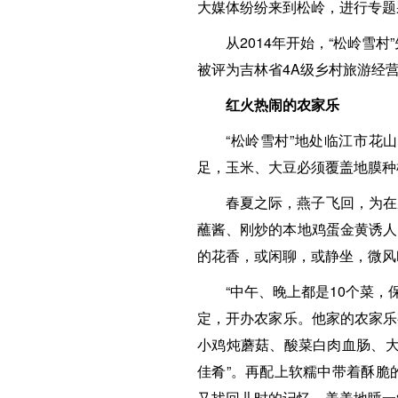
大媒体纷纷来到松岭，进行专题
从2014年开始，“松岭雪
被评为吉林省4A级乡村旅游经
红火热闹的农家乐
“松岭雪村”地处临江市花
足，玉米、大豆必须覆盖地膜种
春夏之际，燕子飞回，为在
蘸酱、刚炒的本地鸡蛋金黄诱人
的花香，或闲聊，或静坐，微风
“中午、晚上都是10个菜，
定，开办农家乐。他家的农家乐
小鸡炖蘑菇、酸菜白肉血肠、大
佳肴”。再配上软糯中带着酥脆
又找回儿时的记忆。美美地睡一