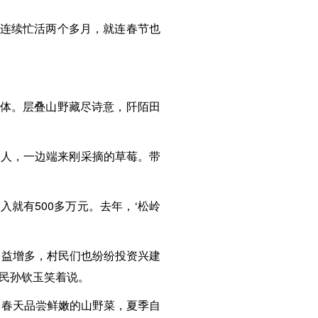
要连续忙活两个多月，就连春节也
一体。层叠山野藏尽诗意，阡陌田
客人，一边端来刚采摘的草莓。带
入就有500多万元。去年，‘松岭
日益增多，村民们也纷纷投资兴建
村民孙钦玉笑着说。
。春天品尝鲜嫩的山野菜，夏季自