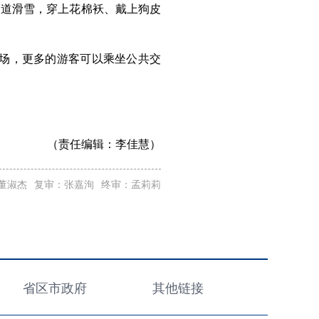
圈道滑雪，穿上花棉袄、戴上狗皮
车场，更多的游客可以乘坐公共交
）
（责任编辑：
李佳慧）
董淑杰
复审：张嘉洵
终审：孟莉莉
省区市政府
其他链接