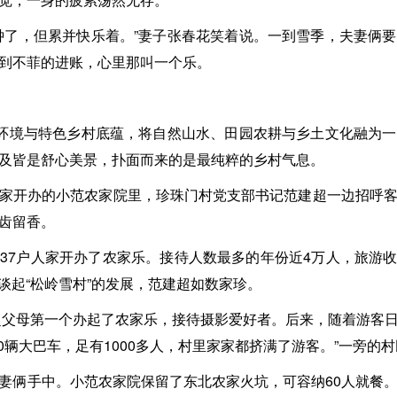
钟了，但累并快乐着。”妻子张春花笑着说。一到雪季，夫妻俩
到不菲的进账，心里那叫一个乐。
态环境与特色乡村底蕴，将自然山水、田园农耕与乡土文化融为
及皆是舒心美景，扑面而来的是最纯粹的乡村气息。
家开办的小范农家院里，珍珠门村党支部书记范建超一边招呼
齿留香。
中37户人家开办了农家乐。接待人数最多的年份近4万人，旅游收
”谈起“松岭雪村”的发展，范建超如数家珍。
建超父母第一个办起了农家乐，接待摄影爱好者。后来，随着游客
0辆大巴车，足有1000多人，村里家家都挤满了游客。”一旁的
妻俩手中。小范农家院保留了东北农家火坑，可容纳60人就餐