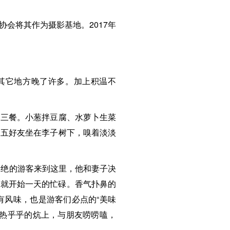
协会将其作为摄影基地。2017年
比其它地方晚了许多。加上积温不
日三餐。小葱拌豆腐、水萝卜生菜
三五好友坐在李子树下，嗅着淡淡
绎不绝的游客来到这里，他和妻子决
俩就开始一天的忙碌。香气扑鼻的
有风味，也是游客们必点的“美味
在热乎乎的炕上，与朋友唠唠嗑，