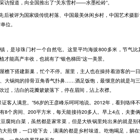
采访报道，向全国推出了“关东雪村——水墨松岭”。
村”先后被评为国家级传统村落、中国最美休闲乡村，中国艺术摄影
营单位。
山镇，是珍珠门村一个自然屯。这里平均海拔800多米，节气
植才能高产丰收，也就有了“银色梯田”这一美景。
屋檐下搭建新巢，忙个不停。屋里，主人也在操持着游客的一
、大锅炖的排骨豆角香气扑鼻……酒足饭饱，最惬意的就是与
吹过，洁白的花瓣簌簌落下，停在眉间，沾上衣襟。
保证客人满意。”56岁的王彦峰乐呵呵地说。2012年，看到络
有8个房间、200平方米，每天能接待20多人。早上4点，夫妻
豆腐炖白菜，虽然都是家常菜，但是大铁锅里炖出来的就是别
的大煎饼，一口咬下去，满满的都是乡村味道。吃饱喝足，躺
觉，一身的疲累荡然无存。