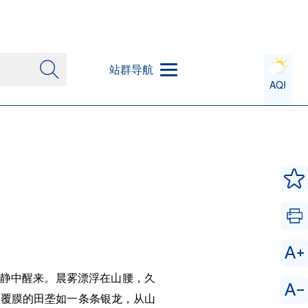
站群导航
AQI
寂静中醒来。晨雾漂浮在山腰，久
，覆膜的田垄如一条条银龙，从山