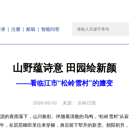
注册
邮箱
智能问答
登录
山野蕴诗意 田园绘新颜
——看临江市“松岭雪村”的嬗变
2026-06-03
来源：
吉林日报
沥的夜雨落下，山川焕彩。伴随着清脆的鸟鸣，“松岭雪村”从
牛，在层层梯田里往来穿梭，身后留下犁开的新垄。朝阳初升