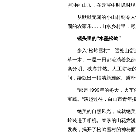
脚冲向山顶，在云雾中时隐时现
从默默无闻的小山村到令人
闹的农家乐……山水乡村里，尽
镜头里的“水墨松岭”
步入“松岭雪村”，远处山
草一木、一屋一田都流淌着悠然
条分明、秩序井然。人工耕耘
间，绘就出一幅清新雅致、质朴
“那是1999年的冬天，
宝藏。”谈起过往，白山市青年
绝美的自然风光，成就绝美
岭装进了相机。春季的山花烂漫
发表，揭开了松岭雪村的神秘面