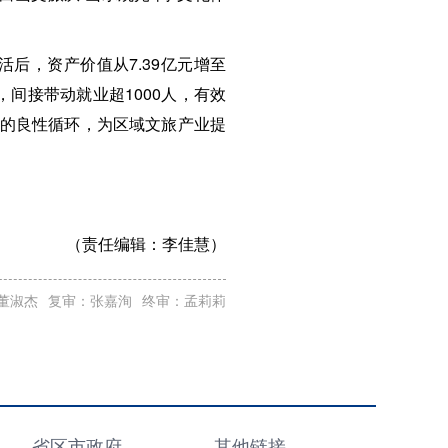
后，资产价值从7.39亿元增至
个，间接带动就业超1000人，有效
”的良性循环，为区域文旅产业提
（责任编辑：
李佳慧）
董淑杰
复审：张嘉洵
终审：孟莉莉
省区市政府
其他链接