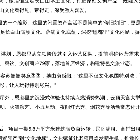
以来，该店铺立足长白山本土文化，打造原创文创产品，既融入
山文化看得见、带得走，深受游人喜爱。
都里的一个缩影。这里的闲置资产盘活不是简单的“修旧如旧”，更
足长白山满族文化、萨满文化底蕴，深挖“恩都里”文化内涵，
体谋划，恩都里从立项阶段就引入运营团队，提前明确运营需求
、餐饮、文创商户79家，落地首店经济，构建特色文旅业态。
客苏姗姗笑意盈盈，她由衷感慨：“这里不仅文化氛围特别浓
彩，让人玩得特别尽兴。”
厅外，恩都里的沉浸式体验也持续点燃消费热潮，云顶天宫大
动、火舞演艺、小丑互动、夜间灯光秀、烟花秀等活动常态化
营后，项目一期5.8万平方米建筑满负荷运转，民宿满租、商铺出
置资产”到“文化地标”，文化赋能让老项目焕发新生机，推动长