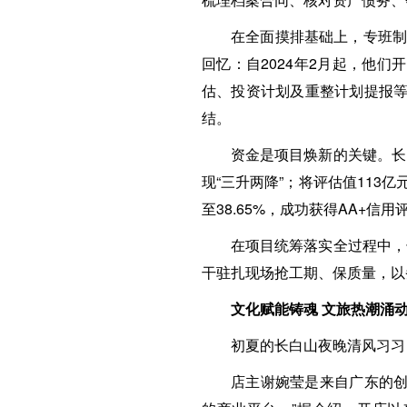
在全面摸排基础上，专班制
回忆：自2024年2月起，他们
估、投资计划及重整计划提报等
结。
资金是项目焕新的关键。长
现“三升两降”；将评估值113亿
至38.65%，成功获得AA+信
在项目统筹落实全过程中，
干驻扎现场抢工期、保质量，以
文化赋能铸魂 文旅热潮涌
初夏的长白山夜晚清风习习
店主谢婉莹是来自广东的创