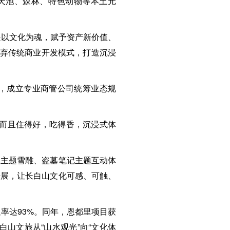
天池、森林、特色动物等本土元
是以文化为魂，赋予资产新价值、
摒弃传统商业开发模式，打造沉浸
，成立专业商管公司统筹业态规
，而且住得好，吃得香，沉浸式体
型主题雪雕、盗墓笔记主题互动体
开展，让长白山文化可感、可触、
租率达93%。同年，恩都里项目获
白山文旅从“山水观光”向“文化体