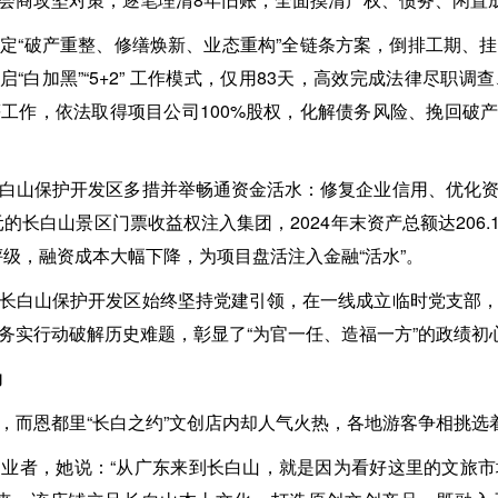
定“破产重整、修缮焕新、业态重构”全链条方案，倒排工期、
开启“白加黑”“5+2” 工作模式，仅用83天，高效完成法律尽职
工作，依法取得项目公司100%股权，化解债务风险、挽回破产损
白山保护开发区多措并举畅通资金活水：修复企业信用、优化
元的长白山景区门票收益权注入集团，2024年末资产总额达206.1
用评级，融资成本大幅下降，为项目盘活注入金融“活水”。
长白山保护开发区始终坚持党建引领，在一线成立临时党支部
务实行动破解历史难题，彰显了“为官一任、造福一方”的政绩初
动
，而恩都里“长白之约”文创店内却人气火热，各地游客争相挑选
业者，她说：“从广东来到长白山，就是因为看好这里的文旅