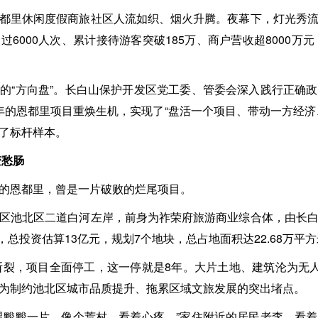
都里休闲度假商旅社区人流如织、烟火升腾。夜幕下，灯光秀
6000人次、累计接待游客突破185万、商户营收超8000万元
的“方向盘”。长白山保护开发区党工委、管委会深入践行正确
年的恩都里项目重焕生机，实现了“盘活一个项目、带动一方经济
了标杆样本。
变愁肠
的恩都里，曾是一片破败的烂尾项目。
区池北区二道白河左岸，前身为祚荣府旅游商业综合体，由长
，总投资估算13亿元，规划7个地块，总占地面积达22.68万平
链断裂，项目全面停工，这一停就是8年。大片土地、建筑沦为无人
为制约池北区城市品质提升、拖累区域文旅发展的突出堵点。
黑黢黢一片，像个荒村，看着心疼。”家住附近的居民老李，看