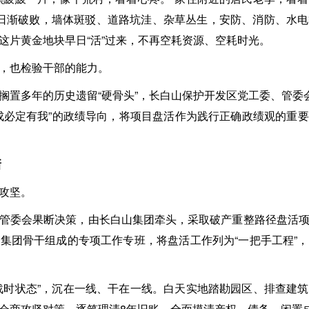
日渐破败，墙体斑驳、道路坑洼、杂草丛生，安防、消防、水
这片黄金地块早日“活”过来，不再空耗资源、空耗时光。
，也检验干部的能力。
搁置多年的历史遗留“硬骨头”，长白山保护开发区党工委、管委会
成必定有我”的政绩导向，将项目盘活作为践行正确政绩观的重
新
攻坚。
管委会果断决策，由长白山集团牵头，采取破产重整路径盘活
集团骨干组成的专项工作专班，将盘活工作列为“一把手工程”
战时状态”，沉在一线、干在一线。白天实地踏勘园区、排查建
会商攻坚对策，逐笔理清8年旧账，全面摸清产权、债务、闲置