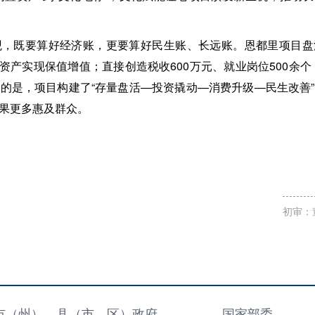
，既要算好经济账，更要算好民生账、长远账。恩都里项目盘活
国有资产实现保值增值；直接创造税收600万元、就业岗位500余
的是，项目构建了“存量盘活—投资撬动—消费升级—民生改善
果更多惠及群众。
初审：
市（州）、县（市、区）政府
国家部委