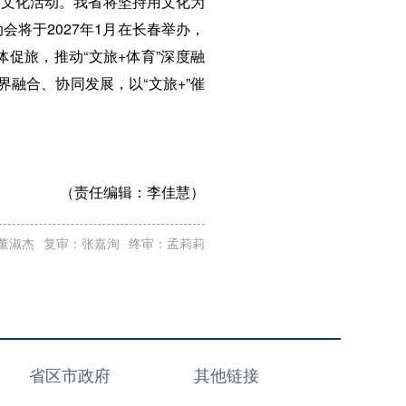
神文化活动。我省将坚持用文化为
将于2027年1月在长春举办，
促旅，推动“文旅+体育”深度融
界融合、协同发展，以“文旅+”催
（责任编辑：
李佳慧）
董淑杰
复审：张嘉洵
终审：孟莉莉
省区市政府
其他链接