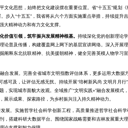
平文化思想，始终把文化建设摆在重要位置。省“十五五”规划《
署。步入“十五五”，我省将从六个方面实施重点举措，持续提升
强大精神动力和有力文化支撑。
化价值引领，筑牢振兴发展精神根基。
持续深化党的创新理论
理论普及传播，构建覆盖网上网下的基层宣讲网络。深入开展
掘阐释东北抗联精神、抗美援朝精神，健全完善英模人物学习
融合发展。完善全省城市文明指数评估体系，更多运用大数据方
明可感可及，让评估无感无扰。持续开展“培树新风尚 文明月月行
题，实现城市面貌大改观。全域推广“文明实践+”融合发展模式
，展示成果、探索路径，为乡村振兴注入持久精神动力。
荣发展。实施哲学社会科学创新工程，高质量推进哲学社会科学
刊，搭建科研大数据平台。围绕国家战略需要和吉林发展重大
理论支撑和智力保障。