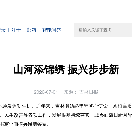
注册
邮箱
智能问答
登录
山河添锦绣 振兴步步新
2026-07-01
来源：
吉林日报
大地焕发蓬勃生机。近年来，吉林省始终坚守初心使命，紧扣高
、民生改善等各项工作，发展根基持续夯实，城乡面貌日新月
书写全面振兴崭新答卷。