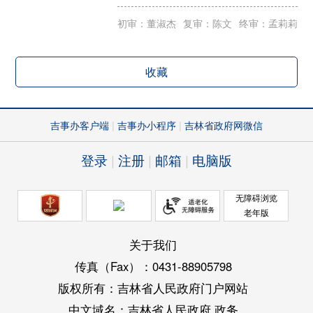
初审：董淑杰
复审：陈文
终审：孟莉莉
收藏