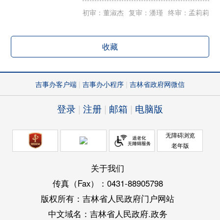
初审：董淑杰
复审：潘瑾
终审：孟莉莉
收藏