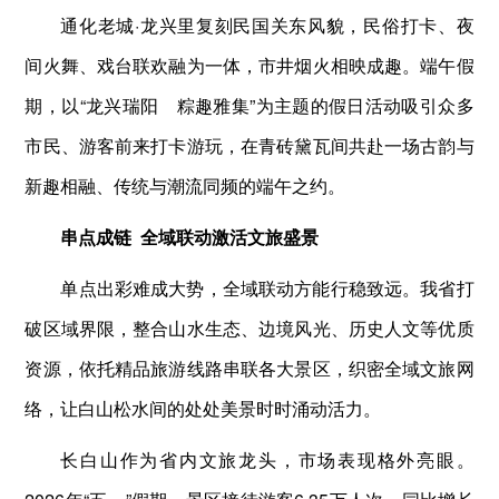
通化老城·龙兴里复刻民国关东风貌，民俗打卡、夜
间火舞、戏台联欢融为一体，市井烟火相映成趣。端午假
期，以“龙兴瑞阳 粽趣雅集”为主题的假日活动吸引众多
市民、游客前来打卡游玩，在青砖黛瓦间共赴一场古韵与
新趣相融、传统与潮流同频的端午之约。
串点成链
全域联动激活文旅盛景
单点出彩难成大势，全域联动方能行稳致远。我省打
破区域界限，整合山水生态、边境风光、历史人文等优质
资源，依托精品旅游线路串联各大景区，织密全域文旅网
络，让白山松水间的处处美景时时涌动活力。
长白山作为省内文旅龙头，市场表现格外亮眼。