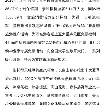
2026年“五一”假期，景区接待游客6.35万人次，同比增长
36.27％；端午假期，景区接待游客6.14万人次，同比增
长80.09％，文旅消费活力充分释放。为进一步引流拓
客，接连推出多项惠民举措：“长白秘境·吉线331”春夏季
旅游推广活动，为万名游客送上五大重点景区免票福利；
4月面向所有海内外游客免除长白山核心景区门票；5月启
动毕业季专属免票活动，向全国大学生敞开大门。一系列
暖心政策，持续为文旅市场添薪加火。
依托得天独厚的生态环境，长白山精心推出十大夏季
游玩项目。22℃的清凉气候造就天然避暑胜地，火山温
泉、冰泉茶歇、峡谷漂流、高山花海、森林越野等业态丰
富多元；金代主题街区、满族非遗体验、云顶市集、美人
松爱情步道等场景，兼顾文化体验与休闲娱乐。景区还规