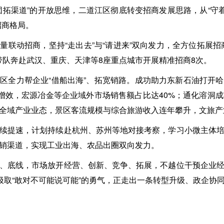
团拓渠道”的开放思维，二道江区彻底转变招商发展思路，从“守着
招商格局。
量联动招商，坚持“走出去”与“请进来”双向发力，全方位拓展招
导带队奔赴武汉、重庆、天津等8座重点城市开展精准招商8次。
区全力帮企业“借船出海”、拓宽销路。成功助力东新石油打开
市增效，宏源冶金等企业域外市场销售额占比达40%；通化溶洞成
全域产业业态，景区客流规模与综合旅游收入连年攀升，文旅产
续提速，计划持续赴杭州、苏州等地对接考察，学习小微主体
销渠道，实现工业出海、农品出圈双向发力。
、底线，市场放开经营、创新、竞争、拓展，不越位干预企业
区汲取“敢对不可能说可能”的勇气，正走出一条转型升级、政企协