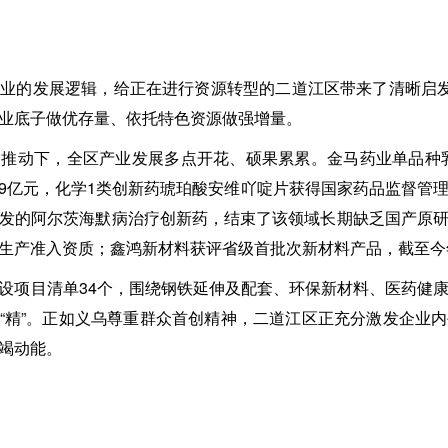
业的发展逻辑，给正在进行资源转型的二道江区带来了清晰启发
业底子做优存量、依托特色资源做强增量。
推动下，全区产业发展多点开花、硕果累累。金马药业单品种
18.9亿元，化学1类创新药琥珀酸安维吖啶片获得国家药品监督
发的阿尔茨海默病治疗创新药，结束了该领域长期缺乏国产原
生产准入资质；鑫鸿新材料获评省级首批次新材料产品，截至今年
设项目清单34个，围绕钢铁延伸及配套、环保新材料、医药健
粗”转“精”。正如义乌尊重群众首创精神，二道江区正充分激发企
竭动能。