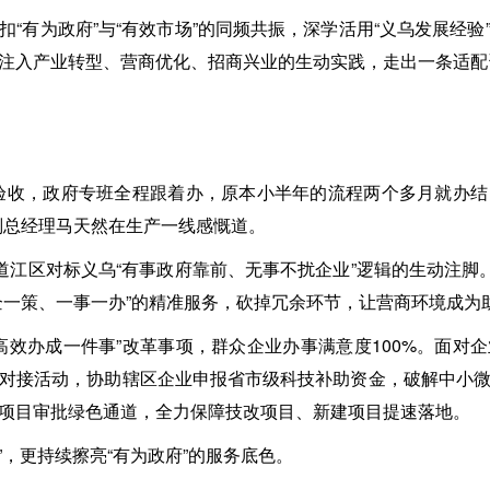
扣“有为政府”与“有效市场”的同频共振，深学活用“义乌发展经
注入产业转型、营商优化、招商兴业的生动实践，走出一条适配
验收，政府专班全程跟着办，原本小半年的流程两个多月就办
副总经理马天然在生产一线感慨道。
二道江区对标义乌“有事政府靠前、无事不扰企业”逻辑的生动注脚
企一策、一事一办”的精准服务，砍掉冗余环节，让营商环境成为助
“高效办成一件事”改革事项，群众企业办事满意度100%。面对
对接活动，协助辖区企业申报省市级科技补助资金，破解中小
项目审批绿色通道，全力保障技改项目、新建项目提速落地。
感”，更持续擦亮“有为政府”的服务底色。