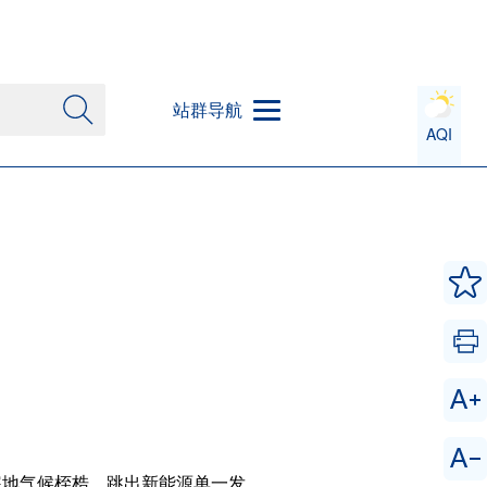
站群导航
AQI
寒地气候桎梏、跳出新能源单一发