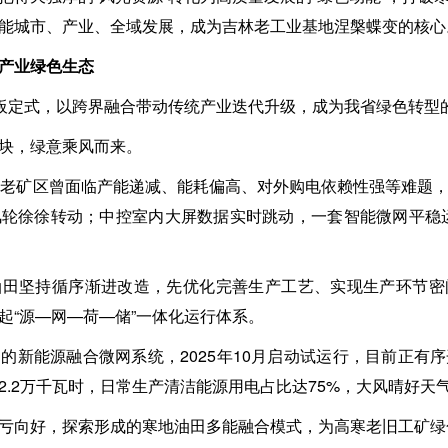
能城市、产业、全域发展，成为吉林老工业基地涅槃蝶变的核心
产业绿色生态
刻板定式，以跨界融合带动传统产业迭代升级，成为我省绿色转型
块，绿意乘风而来。
片老矿区曾面临产能递减、能耗偏高、对外购电依赖性强等难题
轮徐徐转动；中控室内大屏数据实时跳动，一套智能微网平稳
油田坚持循序渐进改造，先优化完善生产工艺、实现生产环节密
起“源—网—荷—储”一体化运行体系。
的新能源融合微网系统，2025年10月启动试运行，目前正有
.2万千瓦时，日常生产清洁能源用电占比达75%，大风晴好天气最
亏向好，探索形成的寒地油田多能融合模式，为高寒老旧工矿绿