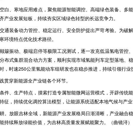
空白、寒地应用难点，聚焦能源智能调控、高端绿色装备、多
齐产业发展短板，持续夯实区域绿色转型的长远竞争力。
交通装备动力管控、稳定运行、安全防护提出严苛考验。为破
寒环境特点优化技术路径。
颠簸振动、极端启停等极限工况测试，逐一攻克低温氢电管控
分布式集群混合动力方案，顺利实现市域氢能列车定型落地、
时，时速250公里氢能动车组研发也在稳步推进，持续引领行业
践贯穿新能源全产业链各个环节。
条件、生产特点，摸索打造专属智能微网运营模式，开辟传统
特征，持续优化调控算法模型，让能源系统适配本地气候与产业
耕。放眼吉林全域，新能源产业发展格局日渐清晰，产业融合
能持续释放绿能价值，为吉林高质量发展赋能聚力。（曲镜浔）