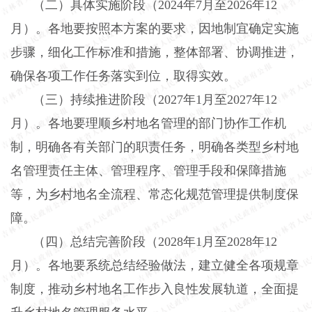
（二）具体实施阶段（
2024
年
7
月至
2026
年
12
月）。
各地要按照本方案的要求，因地制宜确定实施
步骤，细化工作标准和措施，整体部署、协调推进，
确保各项工作任务落实到位，取得实效。
（三）持续推进阶段（
2027
年
1
月至
2027
年
12
月）。
各地要理顺乡村地名管理的部门协作工作机
制，明确各有关部门的职责任务，明确各类型乡村地
名管理责任主体、管理程序、管理手段和保障措施
等，为乡村地名全流程、常态化规范管理提供制度保
障。
（四）总结完善阶段（
2028
年
1
月至
2028
年
12
月）。
各地要系统总结经验做法，建立健全各项规章
制度，推动乡村地名工作步入良性发展轨道，全面提