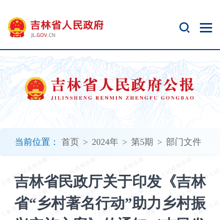
新
窗
口
打
开
无
障
碍
说
明
页
面,
当前位置：
首页
>
2024年
>
第5期
>
部门文件
按
Alt
加
吉林省民政厅关于印发《吉林
波
浪
省“乡村著名行动”助力乡村振
键
打