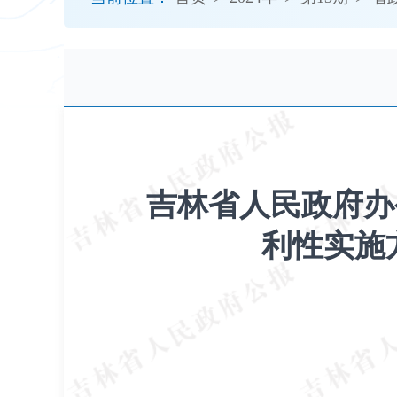
开
导
盲
模
式
吉林省人民政府办
利性实施