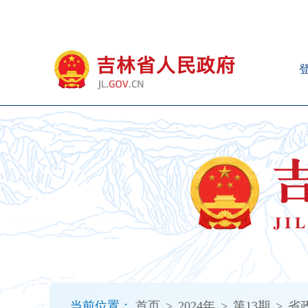
新
窗
口
打
开
无
障
碍
说
明
页
面,
按
Alt
加
波
浪
键
打
当前位置：
首页
>
2024年
>
第13期
>
省