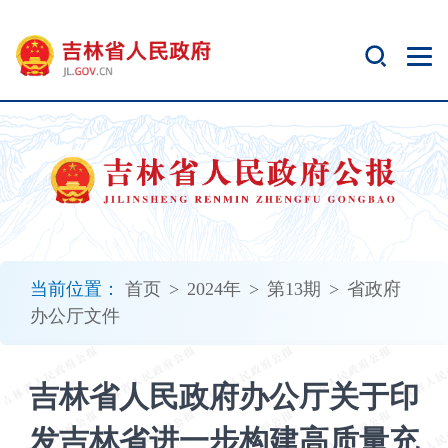
新
窗
口
打
开
无
障
碍
说
明
页
面,
当前位置：
首页
>
2024年
>
第13期
>
省政府
按
办公厅文件
Alt
加
波
吉林省人民政府办公厅关于印
浪
键
发吉林省进一步构建高质量充
打